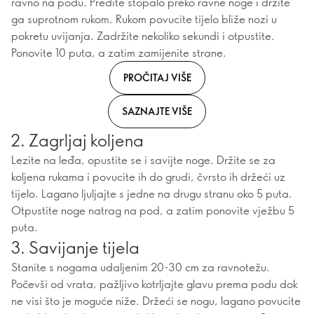
ravno na podu. Pređite stopalo preko ravne noge i držite
ga suprotnom rukom. Rukom povucite tijelo bliže nozi u
pokretu uvijanja. Zadržite nekoliko sekundi i otpustite.
Ponovite 10 puta, a zatim zamijenite strane.
PROČITAJ VIŠE
SAZNAJTE VIŠE
2. Zagrljaj koljena
Lezite na leđa, opustite se i savijte noge. Držite se za
koljena rukama i povucite ih do grudi, čvrsto ih držeći uz
tijelo. Lagano ljuljajte s jedne na drugu stranu oko 5 puta.
Otpustite noge natrag na pod, a zatim ponovite vježbu 5
puta.
3. Savijanje tijela
Stanite s nogama udaljenim 20-30 cm za ravnotežu.
Počevši od vrata, pažljivo kotrljajte glavu prema podu dok
ne visi što je moguće niže. Držeći se nogu, lagano povucite