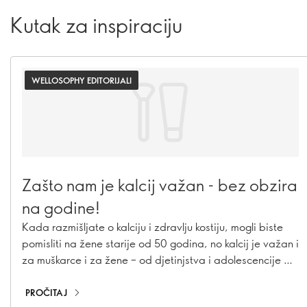
Kutak za inspiraciju
WELLOSOPHY EDITORIJALI
Zašto nam je kalcij važan - bez obzira
na godine!
Kada razmišljate o kalciju i zdravlju kostiju, mogli biste
pomisliti na žene starije od 50 godina, no kalcij je važan i
za muškarce i za žene – od djetinjstva i adolescencije pa
sve do odrasle dobi. Saznajte zašto je kalcij važan u
svakoj životnoj dobi i kako možete osigurati da ga vi – i
PROČITAJ