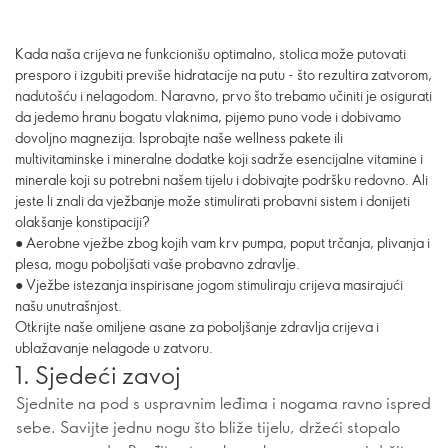
Kada naša crijeva ne funkcionišu optimalno, stolica može putovati
presporo i izgubiti previše hidratacije na putu - što rezultira zatvorom,
nadutošću i nelagodom. Naravno, prvo što trebamo učiniti je osigurati
da jedemo hranu bogatu vlaknima, pijemo puno vode i dobivamo
dovoljno magnezija. Isprobajte naše wellness pakete ili
multivitaminske i mineralne dodatke koji sadrže esencijalne vitamine i
minerale koji su potrebni našem tijelu i dobivajte podršku redovno. Ali
jeste li znali da vježbanje može stimulirati probavni sistem i donijeti
olakšanje konstipaciji?
● Aerobne vježbe zbog kojih vam krv pumpa, poput trčanja, plivanja i
plesa, mogu poboljšati vaše probavno zdravlje.
● Vježbe istezanja inspirisane jogom stimuliraju crijeva masirajući
našu unutrašnjost.
Otkrijte naše omiljene asane za poboljšanje zdravlja crijeva i
ublažavanje nelagode u zatvoru.
1. Sjedeći zavoj
Sjednite na pod s uspravnim leđima i nogama ravno ispred
sebe. Savijte jednu nogu što bliže tijelu, držeći stopalo