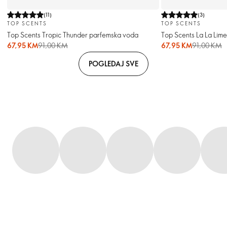
(
11
)
(
3
)
TOP SCENTS
TOP SCENTS
Top Scents Tropic Thunder parfemska voda
Top Scents La La Lim
67,95 KM
91,00 KM
67,95 KM
91,00 KM
POGLEDAJ SVE