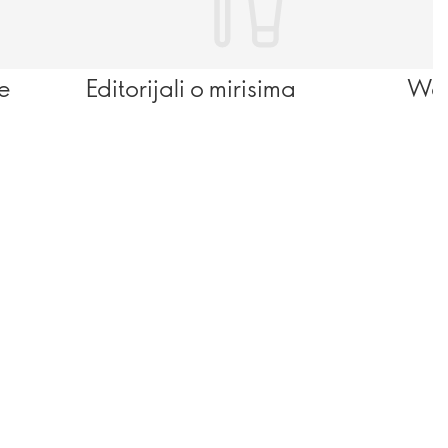
se
Editorijali o mirisima
Wel