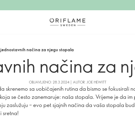
 jednostavnih načina za njegu stopala
avnih načina za n
OBJAVLJENO: 28.3.2024 | AUTOR: JOE HEWITT
a skrenemo sa uobičajenih rutina da bismo se fokusirali n
koja se često zanemaruje: naša stopala. Vrijeme je da im 
oju zaslužuju – evo pet sjajnih načina da vaša stopala bu
i sretna!