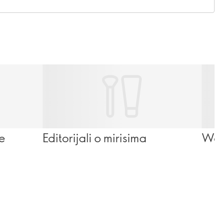
se
Editorijali o mirisima
Wel