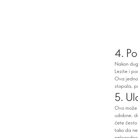
4. P
Nakon dug
Lezite i po
Ova jednos
stopala, p
5. Ul
Ovo može iz
udobne, da
ćete čest
tako da ne
nelagodnost