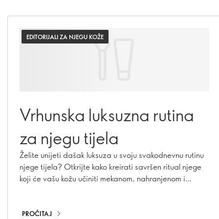
EDITORIJALI ZA NJEGU KOŽE
Vrhunska luksuzna rutina
za njegu tijela
Želite unijeti dašak luksuza u svoju svakodnevnu rutinu
njege tijela? Otkrijte kako kreirati savršen ritual njege
koji će vašu kožu učiniti mekanom, nahranjenom i
njegovanom. Uz pažljivo odabrane proizvode i
nekoliko jednostavnih koraka, svakodnevna njega može
postati pravi trenutak opuštanja i uživanja.
PROČITAJ