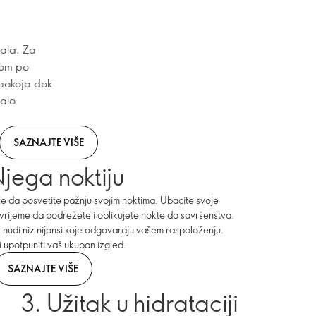
pala. Za
vom po
spokoja dok
malo
SAZNAJTE VIŠE
Njega noktiju
 je da posvetite pažnju svojim noktima. Ubacite svoje
 vrijeme da podrežete i oblikujete nokte do savršenstva.
nudi niz nijansi koje odgovaraju vašem raspoloženju.
i upotpuniti vaš ukupan izgled.
SAZNAJTE VIŠE
3. Užitak u hidrataciji