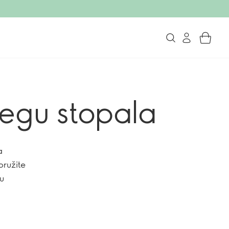
jegu stopala
a
pružite
du