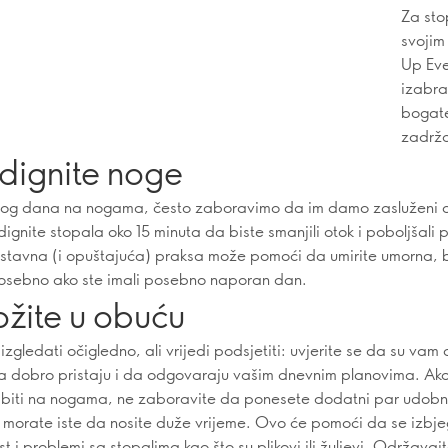
Za sto
svojim
Up Eve
izabra
bogate
zadržav
odignite noge
og dana na nogama, često zaboravimo da im damo zasluženi 
dignite stopala oko 15 minuta da biste smanjili otok i poboljšali p
tavna (i opuštajuća) praksa može pomoći da umirite umorna, 
osebno ako ste imali posebno naporan dan.
ožite u obuću
gledati očigledno, ali vrijedi podsjetiti: uvjerite se da su vam 
 dobro pristaju i da odgovaraju vašim dnevnim planovima. Ak
o biti na nogama, ne zaboravite da ponesete dodatni par udob
 morate iste da nosite duže vrijeme. Ovo će pomoći da se izbj
 i problemi sa stopalima kao što su plikovi ili žuljevi. Održavaj