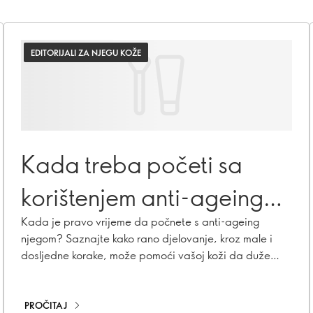
EDITORIJALI ZA NJEGU KOŽE
Kada treba početi sa
korištenjem anti-ageing
proizvoda za njegu kože?
Kada je pravo vrijeme da počnete s anti-ageing
njegom? Saznajte kako rano djelovanje, kroz male i
dosljedne korake, može pomoći vašoj koži da duže
zadrži mladalački izgled.
PROČITAJ