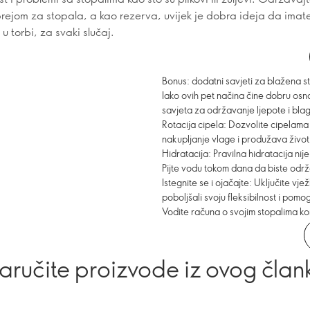
rejom za stopala, a kao rezerva, uvijek je dobra ideja da imate
u torbi, za svaki slučaj.
Bonus: dodatni savjeti za blažena s
Iako ovih pet načina čine dobru osno
savjeta za održavanje ljepote i bla
Rotacija cipela: Dozvolite cipelama 
nakupljanje vlage i produžava živo
Hidratacija: Pravilna hidratacija nij
Pijte vodu tokom dana da biste održa
Istegnite se i ojačajte: Uključite vje
poboljšali svoju fleksibilnost i pom
Vodite računa o svojim stopalima kori
aručite proizvode iz ovog član