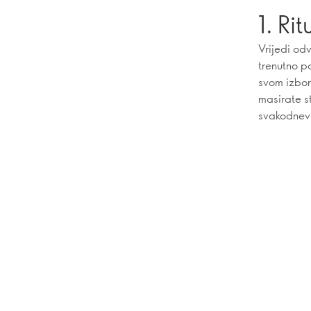
1. Ri
Vrijedi od
trenutno p
svom izbor
masirate s
svakodnev