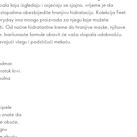
pala koja izgledaju i osjećaju se sjajno, vrijeme je da
 stopalima obezbijedite hranjivu hidrataciju. Kolekcija Feet
ryday ima mnogo proizvoda za njegu koje možete
ti. Od noćne hidratantne kreme do hranjive maske, njihove
, baršunaste formule obavit će vaša stopala udobnošću,
ajući vlagu i podstičući mekoću.
odmor.
rotok krvi.
bolna
cipele
o znate da
ne obuće,
egnu
te obuću