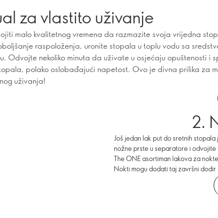
tual za vlastito uživanje
vojiti malo kvalitetnog vremena da razmazite svoja vrijedna sto
oboljšanje raspoloženja, uronite stopala u toplu vodu sa sredst
u. Odvojte nekoliko minuta da uživate u osjećaju opuštenosti i 
topala, polako oslobađajući napetost. Ovo je divna prilika za 
nog uživanja!
2. 
Još jedan lak put do sretnih stopala
nožne prste u separatore i odvojite
The ONE asortiman lakova za nokte 
Nokti mogu dodati taj završni dodir 