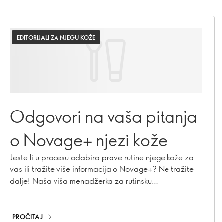
EDITORIJALI ZA NJEGU KOŽE
Odgovori na vaša pitanja
o Novage+ njezi kože
Jeste li u procesu odabira prave rutine njege kože za
vas ili tražite više informacija o Novage+? Ne tražite
dalje! Naša viša menadžerka za rutinsku
implementaciju ljepote i vrhunsku stručnjaku za njegu
kože, Caroline Charpentier, odgovorila je na vaša
najhitnija Novage+ pitanja!
PROČITAJ