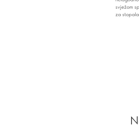
svježom sp
za stopala 
N