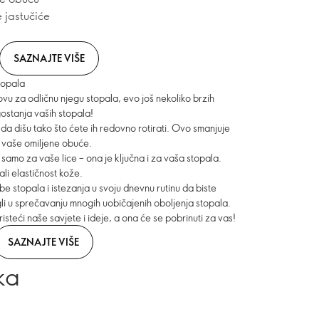
 jastučiće
SAZNAJTE VIŠE
topala
vu za odličnu njegu stopala, evo još nekoliko brzih
gostanja vaših stopala!
da dišu tako što ćete ih redovno rotirati. Ovo smanjuje
t vaše omiljene obuće.
e samo za vaše lice – ona je ključna i za vaša stopala.
li elastičnost kože.
žbe stopala i istezanja u svoju dnevnu rutinu da biste
ogli u sprečavanju mnogih uobičajenih oboljenja stopala.
steći naše savjete i ideje, a ona će se pobrinuti za vas!
SAZNAJTE VIŠE
ka