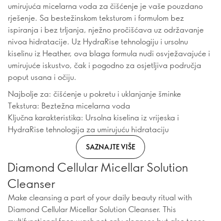
umirujuća micelarna voda za čišćenje je vaše pouzdano
rješenje. Sa bestežinskom teksturom i formulom bez
ispiranja i bez trljanja, nježno pročišćava uz održavanje
nivoa hidratacije. Uz HydraRise tehnologiju i ursolnu
kiselinu iz Heather, ova blaga formula nudi osvježavajuće i
umirujuće iskustvo, čak i pogodno za osjetljiva područja
poput usana i očiju.
Najbolje za: čišćenje u pokretu i uklanjanje šminke
Tekstura: Beztežna micelarna voda
Ključna karakteristika: Ursolna kiselina iz vrijeska i
HydraRise tehnologija za umirujuću hidrataciju
SAZNAJTE VIŠE
Diamond Cellular Micellar Solution
Cleanser
Make cleansing a part of your daily beauty ritual with
Diamond Cellular Micellar Solution Cleanser. This
multifunctional face wash not only cleanses but also tones