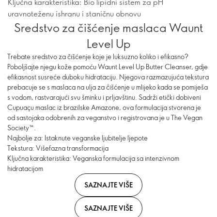
Ključna karakteristika: Bio lipidni sistem za pH
uravnoteženu ishranu i staničnu obnovu
Sredstvo za čišćenje maslaca Waunt
Level Up
Trebate sredstvo za čišćenje koje je luksuzno koliko i efikasno?
Poboljšajte njegu kože pomoću Waunt Level Up Butter Cleanser, gdje
efikasnost susreće duboku hidrataciju. Njegova razmazujuća tekstura
prebacuje se s maslaca na ulja za čišćenje u mlijeko kada se pomiješa
s vodom, rastvarajući svu šminku i prljavštinu. Sadrži etički dobiveni
Cupuaçu maslac iz brazilske Amazone, ova formulacija stvorena je
od sastojaka odobrenih za veganstvo i registrovana je u The Vegan
Society™.
Najbolje za: Istaknute veganske ljubitelje ljepote
Tekstura: Višefazna transformacija
Ključna karakteristika: Veganska formulacija sa intenzivnom
hidratacijom
SAZNAJTE VIŠE
SAZNAJTE VIŠE