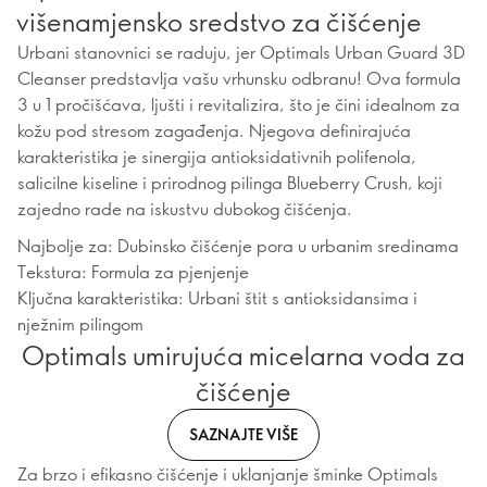
višenamjensko sredstvo za čišćenje
Urbani stanovnici se raduju, jer Optimals Urban Guard 3D
Cleanser predstavlja vašu vrhunsku odbranu! Ova formula
3 u 1 pročišćava, ljušti i revitalizira, što je čini idealnom za
kožu pod stresom zagađenja. Njegova definirajuća
karakteristika je sinergija antioksidativnih polifenola,
salicilne kiseline i prirodnog pilinga Blueberry Crush, koji
zajedno rade na iskustvu dubokog čišćenja.
Najbolje za: Dubinsko čišćenje pora u urbanim sredinama
Tekstura: Formula za pjenjenje
Ključna karakteristika: Urbani štit s antioksidansima i
nježnim pilingom
Optimals umirujuća micelarna voda za
čišćenje
SAZNAJTE VIŠE
Za brzo i efikasno čišćenje i uklanjanje šminke Optimals