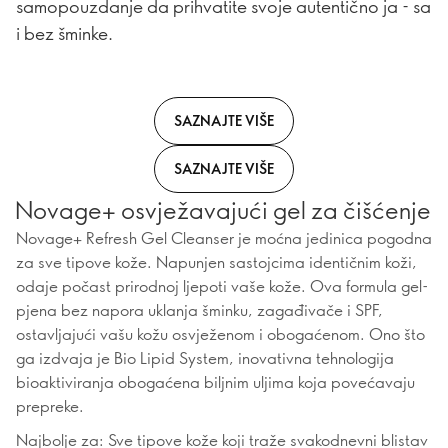
samopouzdanje da prihvatite svoje autentično ja - sa
i bez šminke.
SAZNAJTE VIŠE
SAZNAJTE VIŠE
Novage+ osvježavajući gel za čišćenje
Novage+ Refresh Gel Cleanser je moćna jedinica pogodna
za sve tipove kože. Napunjen sastojcima identičnim koži,
odaje počast prirodnoj ljepoti vaše kože. Ova formula gel-
pjena bez napora uklanja šminku, zagađivače i SPF,
ostavljajući vašu kožu osvježenom i obogaćenom. Ono što
ga izdvaja je Bio Lipid System, inovativna tehnologija
bioaktiviranja obogaćena biljnim uljima koja povećavaju
prepreke.
Najbolje za: Sve tipove kože koji traže svakodnevni blistav