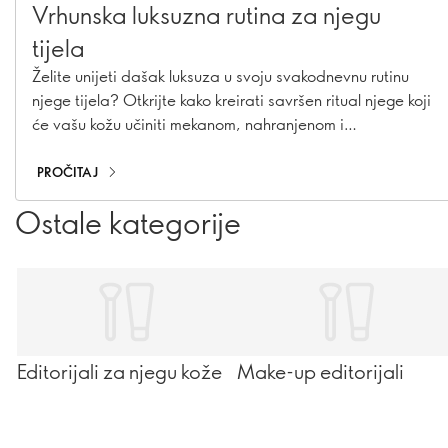
Vrhunska luksuzna rutina za njegu
tijela
Želite unijeti dašak luksuza u svoju svakodnevnu rutinu
njege tijela? Otkrijte kako kreirati savršen ritual njege koji
će vašu kožu učiniti mekanom, nahranjenom i
njegovanom. Uz pažljivo odabrane proizvode i nekoliko
jednostavnih koraka, svakodnevna njega može postati
PROČITAJ
pravi trenutak opuštanja i uživanja.
Ostale kategorije
Editorijali za njegu kože
Make-up editorijali