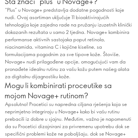
Šta znači “plus” u Novage+?
“Plus” u Novage+ predstavlja dodatne pogodnosti koje
nudi. Ovaj asortiman uključuje 11 bioaktivirajućih
tehnologija koje zajedno rade na pružanju izuzetnih klinički
dokazanih rezultata u samo 2 tjedna. Novage+ kombinira
performanse aktivnih sastojaka poput retinola,
niacinamida, vitamina C i kojične kiseline, sa
formulacijama pogodnim za sve tipove kože. Štoviše,
Novage+ nudi prilagođene opcije, omogućujući vam da
pronađete idealnu rutinu za vašu kožu putem našeg alata
za digitalnu dijagnostiku kože.
Mogu li kombinirati proceutike sa
mojom Novage+ rutinom?
Apsolutno! Procetici su napredna ciljana rješenja koja se
neprimjetno integriraju u Novage+ kako bi vašu rutinu
prebacili iz dobre u sjajnu. Međutim, važno je napomenuti
da su Procetici dizajnirani za privremenu upotrebu dok se
specifični problemi kože ne poboljšaju, dok se Novage+