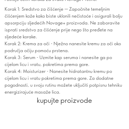
Korak 1: Sredstvo za čišćenje — Započnite temeljnim
čišćenjem kože kako biste uklonili nečistoće i osigurali bolju
apsorpciju sljedećih Novage+ proizvoda. Ne zaboravite
isprati sredstvo za čišćenje prije nego što pređete na
sljedeće korake.
Korak 2: Krema za oči - Nježno nanesite kremu za oči oko
područja očiju pomoću prstena.
Korak 3: Serum - Uzmite kap seruma i nanesite ga po
cijelom licu i vratu, pokretima prema gore.
Korak 4: Moisturizer - Nanesite hidratantnu kremu po
cijelom licu i vratu pokretima prema gore. Za dodatne
pogodnosti, u svoju rutinu možete uključiti potpisnu tehniku
energizirajuće masaže lica.
kupujte proizvode