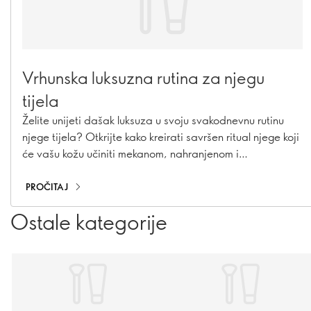
Vrhunska luksuzna rutina za njegu
tijela
Želite unijeti dašak luksuza u svoju svakodnevnu rutinu
njege tijela? Otkrijte kako kreirati savršen ritual njege koji
će vašu kožu učiniti mekanom, nahranjenom i
njegovanom. Uz pažljivo odabrane proizvode i nekoliko
jednostavnih koraka, svakodnevna njega može postati
PROČITAJ
pravi trenutak opuštanja i uživanja.
Ostale kategorije