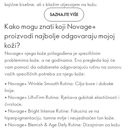
kojične kiseline, ali s blažim utjecajem na kožu.
SAZNAJTE VIŠE
Kako mogu znati koji Novage+
proizvodi najbolje odgovaraju mojoj
koži?
Novage+ njega kože prilagođena je specifičnim
problemima kože, a ne godinama. Evo pregleda koji će
vam pomoći da odaberete odgovarajuću rutinu na osnovu
vaših specifičnih potreba za njegu kože:
• Novage+ Wrinkle Smooth Rutina: Cilja bore i duboke
linije.
• Novage+ Lift+Firm Rutina: Rješava gubitak elastičnosti i
čvrstoće.
• Novage+ Bright Intense Rutine: Fokusira se na
hiperpigmentaciju, tamne mrlje i neujednačen ton kože.
• Novage+ Blemish & Age Defy Rutine: Dizajniran za kožu