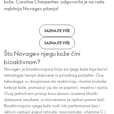
kože, Caroline Charpentier, odgovorila je na vaša
najhitnija Novage+ pitanja!
SAZNAJTE VIŠE
SAZNAJTE VIŠE
Što Novage+ njegu kože čini
bioaktivnom?
Novage+ je bioaktivirajuća linija za njegu kože koja koristi
tehnologije heroja dobivene iz prirodnog porijekla. Ove
tehnologije su dizajnirane da reaktiviraju vlastite biološke
funkcije kože, pomažući joj da se popravi, resetira i ojača.
Ovaj jedinstveni pristup brzo donosi izuzetne klinički
dokazane rezultate, a istovremeno je nježan prema koži.
Bioaktivirajuća njega kože nudi iste performanse kao i
aktivni sastojci poput retinola, niacinamida, vitamina C i