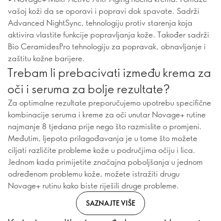
vašoj koži da se oporavi i popravi dok spavate. Sadrži
Advanced NightSync, tehnologiju protiv starenja koja
aktivira vlastite funkcije popravljanja kože. Također sadrži
Bio CeramidesPro tehnologiju za popravak, obnavljanje i
zaštitu kožne barijere.
Trebam li prebacivati između krema za
oči i seruma za bolje rezultate?
Za optimalne rezultate preporučujemo upotrebu specifične
kombinacije seruma i kreme za oči unutar Novage+ rutine
najmanje 8 tjedana prije nego što razmislite o promjeni.
Međutim, ljepota prilagođavanja je u tome što možete
ciljati različite probleme kože u područjima očiju i lica.
Jednom kada primijetite značajna poboljšanja u jednom
određenom problemu kože, možete istražiti drugu
Novage+ rutinu kako biste riješili druge probleme.
SAZNAJTE VIŠE