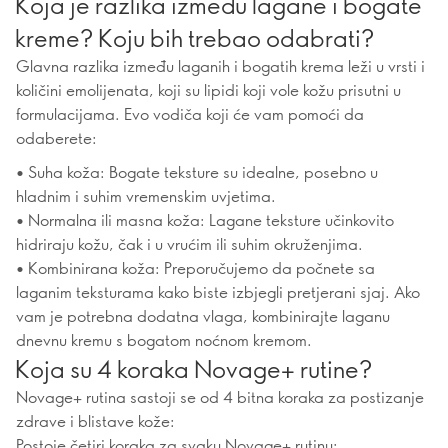
Koja je razlika između lagane i bogate
kreme? Koju bih trebao odabrati?
Glavna razlika između laganih i bogatih krema leži u vrsti i
količini emolijenata, koji su lipidi koji vole kožu prisutni u
formulacijama. Evo vodiča koji će vam pomoći da
odaberete:
• Suha koža: Bogate teksture su idealne, posebno u
hladnim i suhim vremenskim uvjetima.
• Normalna ili masna koža: Lagane teksture učinkovito
hidriraju kožu, čak i u vrućim ili suhim okruženjima.
• Kombinirana koža: Preporučujemo da počnete sa
laganim teksturama kako biste izbjegli pretjerani sjaj. Ako
vam je potrebna dodatna vlaga, kombinirajte laganu
dnevnu kremu s bogatom noćnom kremom.
Koja su 4 koraka Novage+ rutine?
Novage+ rutina sastoji se od 4 bitna koraka za postizanje
zdrave i blistave kože:
Postoje četiri koraka za svaku Novage+ rutinu: