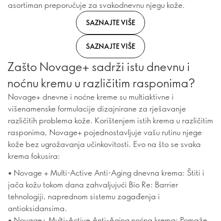
asortiman preporučuje za svakodnevnu njegu kože.
SAZNAJTE VIŠE
SAZNAJTE VIŠE
Zašto Novage+ sadrži istu dnevnu i
noćnu kremu u različitim rasponima?
Novage+ dnevne i noćne kreme su multiaktivne i
višenamenske formulacije dizajnirane za rješavanje
različitih problema kože. Korištenjem istih krema u različitim
rasponima, Novage+ pojednostavljuje vašu rutinu njege
kože bez ugrožavanja učinkovitosti. Evo na što se svaka
krema fokusira:
• Novage + Multi-Active Anti-Aging dnevna krema: Štiti i
jača kožu tokom dana zahvaljujući Bio Re: Barrier
tehnologiji, naprednom sistemu zagađenja i
antioksidansima.
• Novage+ Multi-Active Anti-Aging noćna krema: Pomaže