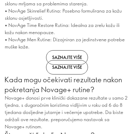
sklonu mrljama sa problemima starenja.
• NovAge Skinrelief Rutina: Posebno formulirana za kožu
sklonu osjetljivosti.
• NovAge Time Restore Rutina: Idealna za zrelu kožu ili
kožu nakon menopauze.
• NovAge Men Rutine: Dizajniran za jedinstvene potrebe
muške kože.
SAZNAJTE VIŠE
SAZNAJTE VIŠE
Kada mogu očekivati rezultate nakon
pokretanja Novage+ rutine?
Novage+ donosi prve klinički dokazane rezultate u samo 2
tjedna, s dugoročnim koristima vidljivim u roku od 6 do 8
tjedana dosljedne jutarnje i večernje upotrebe. Da biste
održali ove rezultate, preporučujemo nastavak sa
Novage+ rutinom.