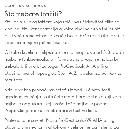
bore i učvršćuje kožu.
Šta trebate tražiti?
PH i pKa su dva faktora koja utiču na učinkovitost glikolne
kiseline. PH i koncentracija glikolne kiseline su važni jer niži
pH i veća koncentracija znače bolje, brže rezultate. pKa je
specifična mjera jačine kiseline.
Glikolna kiselina i mliječna kiselina imaju pKa od 3,8; da bi
najbolje funkcionisala, pH formulacija u kojoj se nalazi bi
trebala biti vrlo blizu toga. ProCeuticals AHA piling
otopina ima pH opseg od 3,8 - 4,2, idealan za učinkovite
rezultate.
Vrlo je važno pronaći ravnotežu između učinkovitosti i
ugodnog osjećaja, zato ćete morati pronaći nivo koji vam
najbolje odgovara i koju vaša koža najbolje podnosi.
Preporuka je da se uvijek napravi test na koži.
Profesionalni savjet: Naša ProCeuticals 6% AHA piling
otopina s mliječnom i glikolnom kiselinom je osmišljena za