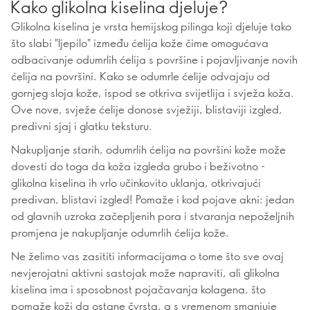
Kako glikolna kiselina djeluje?
Glikolna kiselina je vrsta hemijskog pilinga koji djeluje tako
što slabi "ljepilo" između ćelija kože čime omogućava
odbacivanje odumrlih ćelija s površine i pojavljivanje novih
ćelija na površini. Kako se odumrle ćelije odvajaju od
gornjeg sloja kože, ispod se otkriva svijetlija i svježa koža.
Ove nove, svježe ćelije donose svježiji, blistaviji izgled,
predivni sjaj i glatku teksturu.
Nakupljanje starih, odumrlih ćelija na površini kože može
dovesti do toga da koža izgleda grubo i beživotno -
glikolna kiselina ih vrlo učinkovito uklanja, otkrivajući
predivan, blistavi izgled! Pomaže i kod pojave akni: jedan
od glavnih uzroka začepljenih pora i stvaranja nepoželjnih
promjena je nakupljanje odumrlih ćelija kože.
Ne želimo vas zasititi informacijama o tome što sve ovaj
nevjerojatni aktivni sastojak može napraviti, ali glikolna
kiselina ima i sposobnost pojačavanja kolagena, što
pomaže koži da ostane čvrsta, a s vremenom smanjuje