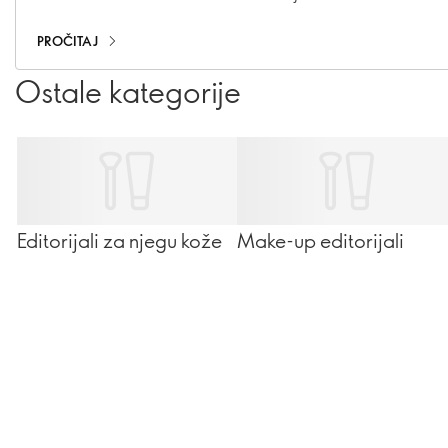
njegovanom. Uz pažljivo odabrane proizvode i nekoliko
jednostavnih koraka, svakodnevna njega može postati
PROČITAJ
pravi trenutak opuštanja i uživanja.
Ostale kategorije
Editorijali za njegu kože
Make-up editorijali