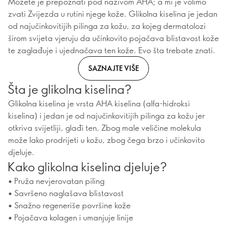
Možete je prepoznati pod nazivom AHA; a mi je volimo
zvati Zvijezda u rutini njege kože. Glikolna kiselina je jedan
od najučinkovitijih pilinga za kožu, za kojeg dermatolozi
širom svijeta vjeruju da učinkovito pojačava blistavost kože
te zaglađuje i ujednačava ten kože. Evo šta trebate znati.
SAZNAJTE VIŠE
Šta je glikolna kiselina?
Glikolna kiselina je vrsta AHA kiselina (alfa-hidroksi
kiselina) i jedan je od najučinkovitijih pilinga za kožu jer
otkriva svijetliji, glađi ten. Zbog male veličine molekula
može lako prodrijeti u kožu, zbog čega brzo i učinkovito
djeluje.
Kako glikolna kiselina djeluje?
• Pruža nevjerovatan piling
• Savršeno naglašava blistavost
• Snažno regeneriše površine kože
• Pojačava kolagen i umanjuje linije