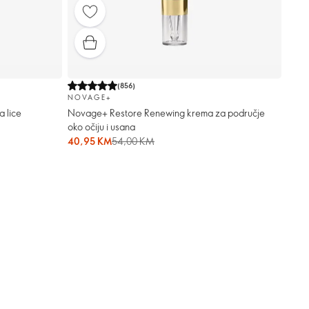
(
856
)
NOVAGE+
 lice
Novage+ Restore Renewing krema za područje
oko očiju i usana
40,95 KM
54,00 KM