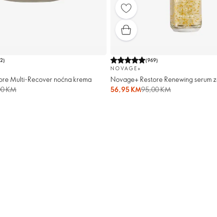
42
)
(
969
)
NOVAGE+
re Multi-Recover noćna krema
Novage+ Restore Renewing serum za
00 KM
56,95 KM
95,00 KM