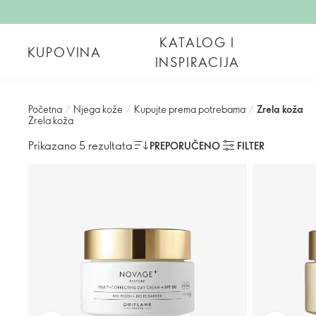
KATALOG I
KUPOVINA
INSPIRACIJA
Početna
/
Njega kože
/
Kupujte prema potrebama
/
Zrela koža
Zrela koža
Prikazano 5 rezultata
PREPORUČENO
FILTER