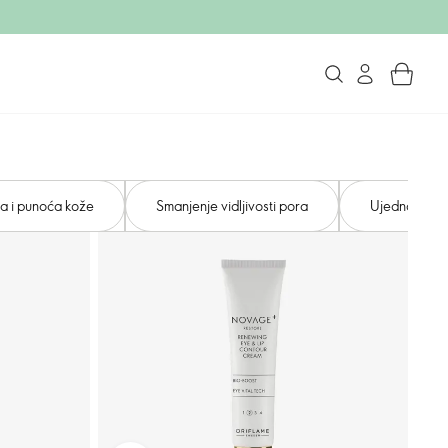
ja i punoća kože
Smanjenje vidljivosti pora
Ujednačen t