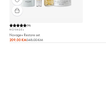
(
16
)
NOVAGE+
Novage+ Restore set
209,00 KM
348,00 KM