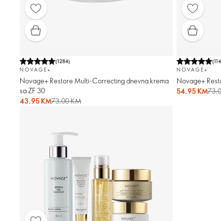
(
1284
)
(
11
NOVAGE+
NOVAGE+
Novage+ Restore Multi-Correcting dnevna krema
Novage+ Resto
sa ZF 30
54,95 KM
73,
43,95 KM
73,00 KM