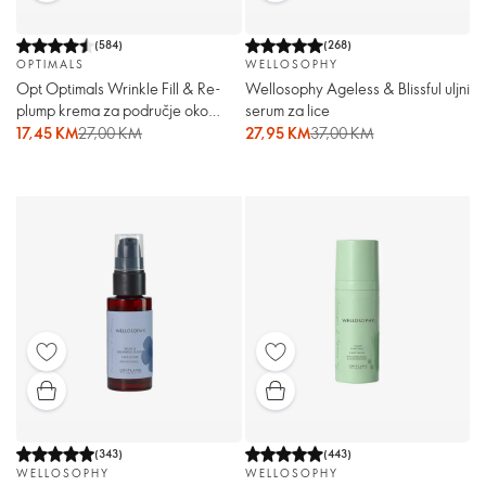
(
584
)
(
268
)
OPTIMALS
WELLOSOPHY
Opt Optimals Wrinkle Fill & Re-
Wellosophy Ageless & Blissful uljni
plump krema za područje oko
serum za lice
očiju i usana
17,45 KM
27,00 KM
27,95 KM
37,00 KM
(
343
)
(
443
)
WELLOSOPHY
WELLOSOPHY