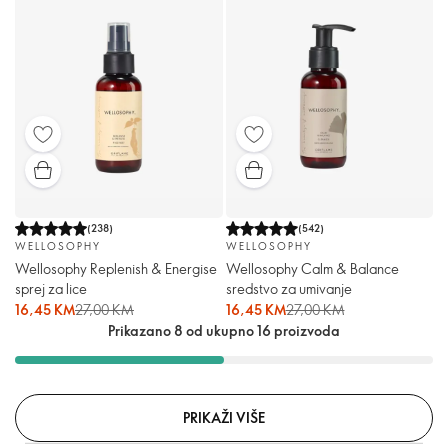
(
238
)
(
542
)
WELLOSOPHY
WELLOSOPHY
Wellosophy Replenish & Energise
Wellosophy Calm & Balance
sprej za lice
sredstvo za umivanje
16,45 KM
27,00 KM
16,45 KM
27,00 KM
Prikazano 8 od ukupno 16 proizvoda
PRIKAŽI VIŠE