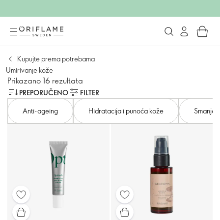
Kupujte prema potrebama
Umirivanje kože
Prikazano 16 rezultata
PREPORUČENO
FILTER
Anti-ageing
Hidratacija i punoća kože
Smanjenje