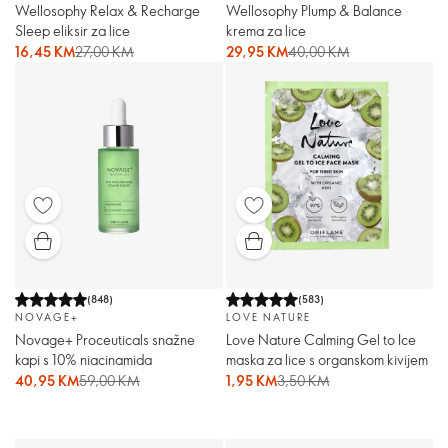
Wellosophy Relax & Recharge
Wellosophy Plump & Balance
Sleep eliksir za lice
krema za lice
16,45 KM
27,00 KM
29,95 KM
40,00 KM
(
848
)
(
583
)
NOVAGE+
LOVE NATURE
Novage+ Proceuticals snažne
Love Nature Calming Gel to Ice
kapi s 10% niacinamida
maska za lice s organskom kivijem
40,95 KM
59,00 KM
1,95 KM
3,50 KM