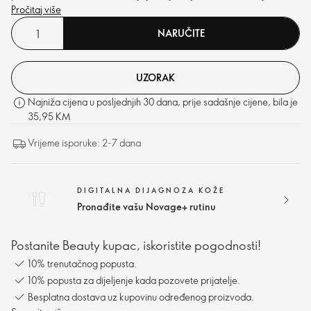
Dubinski hrani i poboljšava blistavost.
Pročitaj više
NARUČITE
UZORAK
Najniža cijena u posljednjih 30 dana, prije sadašnje cijene, bila je
35,95 KM
Vrijeme isporuke: 2-7 dana
DIGITALNA DIJAGNOZA KOŽE
Pronađite vašu Novage+ rutinu
Postanite Beauty kupac, iskoristite pogodnosti!
10% trenutačnog popusta.
10% popusta za dijeljenje kada pozovete prijatelje.
Besplatna dostava uz kupovinu određenog proizvoda.