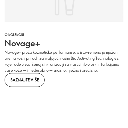
O KOLEKCIJI
Novage+
Novage+ pruža kozmetičke performanse, a istovremeno je nježan
prema koži i prirodi, zahvaljujući našim Bio Activating Technologies,
koje rade u savršenoj sinkronizaciji sa vlastitim biološkim funkcijama
vaše kože — i međusobno — snažno, nježno i precizno.
SAZNAJTE VIŠE