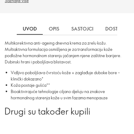
Saznajte više
UVOD
OPIS
SASTOJCI
DOSTAVA
Multikorektivna anti-ageing dnevna krema za zrelu kožu.
Multiaktivna formulacija osmišljena je za transformaciju kože
podložne hormonalnom starenju jačanjem njene zaštitne barijere.
Dubinski hrani i poboljšava blistavost.
Vidljivo poboljšava čvrstoću kože + zaglađuje duboke bore –
klinički dokazano*
Koža postaje gušća**
Bioaktivirajuće tehnologije ciljano djeluju na znakove
hormonalnog starenja kože u svim fazama menopauze
Drugi su također kupili