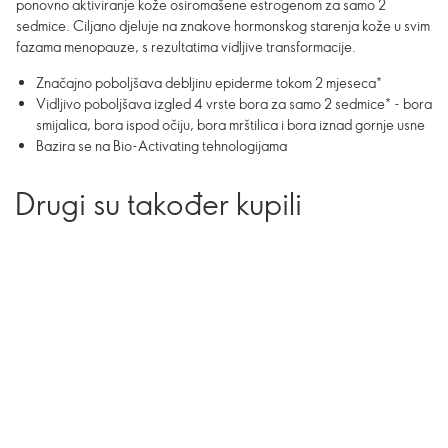
ponovno aktiviranje kože osiromašene estrogenom za samo 2
sedmice. Ciljano djeluje na znakove hormonskog starenja kože u svim
fazama menopauze, s rezultatima vidljive transformacije.
Značajno poboljšava debljinu epiderme tokom 2 mjeseca*
Vidljivo poboljšava izgled 4 vrste bora za samo 2 sedmice* - bora
smijalica, bora ispod očiju, bora mrštilica i bora iznad gornje usne
Bazira se na Bio-Activating tehnologijama
Drugi su također kupili