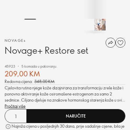
NOVAGE+
Novage+ Restore set
45923
5 komada u pakovanju.
209,00 KM
Redovna cijena:
348,00 KM
Cjelovita rutina njege kože dizajnirana za transformaciju zrele kože i
ponovno aktiviranje kože osiromašene estrogenom za samo 2
sedmice. Ciljano djeluje na znakove hormonskog starenja kože u svim
fazama menopauze, s rezultatima vidljive transformacije.
Pročitaj više
NARUČITE
Najniža cijena u posljednjih 30 dana, prije sadašnje cijene, bila je