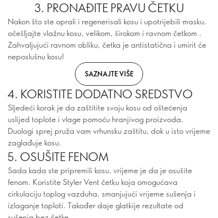
3. PRONAĐITE PRAVU ČETKU
Nakon što ste oprali i regenerisali kosu i upotrijebili masku,
očešljajte vlažnu kosu, velikom, širokom i ravnom četkom .
Zahvaljujući ravnom obliku, četka je antistatična i umirit će
neposlušnu kosu!
SAZNAJTE VIŠE
4. KORISTITE DODATNO SREDSTVO
Sljedeći korak je da zaštitite svoju kosu od oštećenja
uslijed toplote i vlage pomoću hranjivog proizvoda.
Duologi sprej pruža vam vrhunsku zaštitu, dok u isto vrijeme
zaglađuje kosu.
5. OSUŠITE FENOM
Sada kada ste pripremili kosu, vrijeme je da je osušite
fenom. Koristite Styler Vent četku koja omogućava
cirkulaciju toplog vazduha, smanjujući vrijeme sušenja i
izlaganje toploti. Također daje glatkije rezultate od
sušenja bez četke.