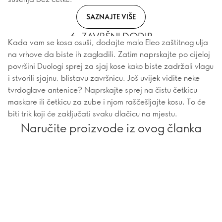
SAZNAJTE VIŠE
6. ZAVRŠNI DODIR
Kada vam se kosa osuši, dodajte malo Eleo zaštitnog ulja
na vrhove da biste ih zagladili. Zatim naprskajte po cijeloj
površini Duologi sprej za sjaj kose kako biste zadržali vlagu
i stvorili sjajnu, blistavu završnicu. Još uvijek vidite neke
tvrdoglave antenice? Naprskajte sprej na čistu četkicu
maskare ili četkicu za zube i njom raščešljajte kosu. To će
biti trik koji će zaključati svaku dlačicu na mjestu.
Naručite proizvode iz ovog članka