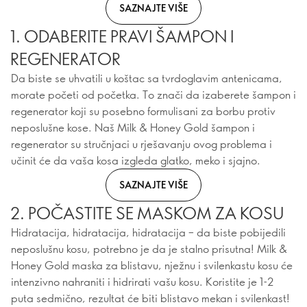
SAZNAJTE VIŠE
1. ODABERITE PRAVI ŠAMPON I
REGENERATOR
Da biste se uhvatili u koštac sa tvrdoglavim antenicama,
morate početi od početka. To znači da izaberete šampon i
regenerator koji su posebno formulisani za borbu protiv
neposlušne kose. Naš Milk & Honey Gold šampon i
regenerator su stručnjaci u rješavanju ovog problema i
učinit će da vaša kosa izgleda glatko, meko i sjajno.
SAZNAJTE VIŠE
2. POČASTITE SE MASKOM ZA KOSU
Hidratacija, hidratacija, hidratacija – da biste pobijedili
neposlušnu kosu, potrebno je da je stalno prisutna! Milk &
Honey Gold maska za blistavu, nježnu i svilenkastu kosu će
intenzivno nahraniti i hidrirati vašu kosu. Koristite je 1-2
puta sedmično, rezultat će biti blistavo mekan i svilenkast!