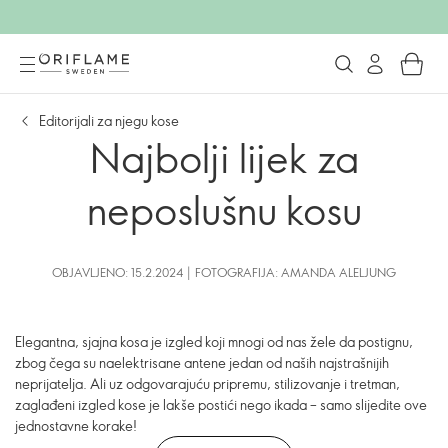
Editorijali za njegu kose
Najbolji lijek za
neposlušnu kosu
OBJAVLJENO: 15.2.2024 | FOTOGRAFIJA: AMANDA ALELJUNG
Elegantna, sjajna kosa je izgled koji mnogi od nas žele da postignu,
zbog čega su naelektrisane antene jedan od naših najstrašnijih
neprijatelja. Ali uz odgovarajuću pripremu, stilizovanje i tretman,
zaglađeni izgled kose je lakše postići nego ikada – samo slijedite ove
jednostavne korake!