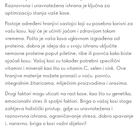
Raznovrsna i uravnotežena ishrana je ključna za
optimizaciju stanja vaše kose.
Postoje određeni hranjivi sastojci koji su posebno korisni za
vašu kosu, koji će je učiniti jačom i zdravijom tokom
vremena. Pošto je vaša kosa uglavnom izgrađena od
proteina, dobra je ideja da u svoju ishranu uključite
nemasne proteine poput piletine, ribe ili povrća kako biste
ojačali kosu. Vašoj kosi su također potrebni specifični
vitamini i minerali kao što su vitamin C, selen i cink. Ove
hranjive materije možete pronaći u voću, povrću,
integralnim žitaricama, mliječnim proizvodima i orasima.
Drugi faktori mogu uticati na rast kose, kao što su genetika,
emocionalni stres ili spoljni faktori. Briga o vašoj kosi stoga
zahtjeva holistički pristup, gdje su uravnotežena i
raznovrsna ishrana, ograničavanje stresa, dobro spavanje
i, naravno, briga o kosi važni dijelovi!