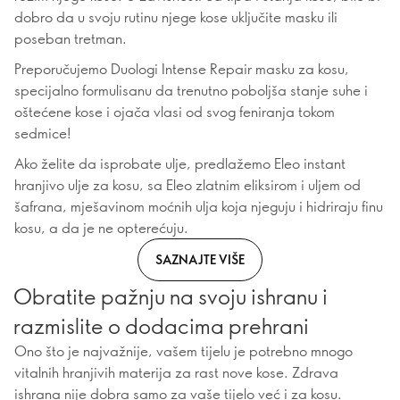
dobro da u svoju rutinu njege kose uključite masku ili
poseban tretman.
Preporučujemo Duologi Intense Repair masku za kosu,
specijalno formulisanu da trenutno poboljša stanje suhe i
oštećene kose i ojača vlasi od svog feniranja tokom
sedmice!
Ako želite da isprobate ulje, predlažemo Eleo instant
hranjivo ulje za kosu, sa Eleo zlatnim eliksirom i uljem od
šafrana, mješavinom moćnih ulja koja njeguju i hidriraju finu
kosu, a da je ne opterećuju.
SAZNAJTE VIŠE
Obratite pažnju na svoju ishranu i
razmislite o dodacima prehrani
Ono što je najvažnije, vašem tijelu je potrebno mnogo
vitalnih hranjivih materija za rast nove kose. Zdrava
ishrana nije dobra samo za vaše tijelo već i za kosu.