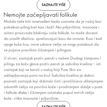
SAZNAJTE VIŠE
Nemojte začepljavati folikule
Možda ćete biti iznenađeni kada saznate da je vašoj kosi
potreban piling baš kao i koži! Ako prljavština, masnoće i
ostaci proizvoda blokiraju vaše folikule, to može dovesti
do uraslih dlačica, sprečavajući kosu da izraste. Kao i kod
njege kože lica, nove zdrave ćelije se mogu potaknuti da
se pojave pravilnim čišćenjem i pilingom.
U stvari, sastojak protiv peruti u našem Duologi šamponu i
pilingu za kožu glave protiv peruti je salicilna kiselina – isti
sastojak koji se koristi u našoj liniji Pure Skin za
odčepljavanja pora na licu! Salicilna kiselina je dobro
poznati sastojak koji dubinski čisti i pročišćava uklanjanjem
odumrlih ćelija na površini kože i prodiranjem dublje u pore
i folikule dlake i čišćenjem ostataka poput mrtvih ćelija
kože, viška masnoće i prljavštine.
SAZNAJTE VIŠE