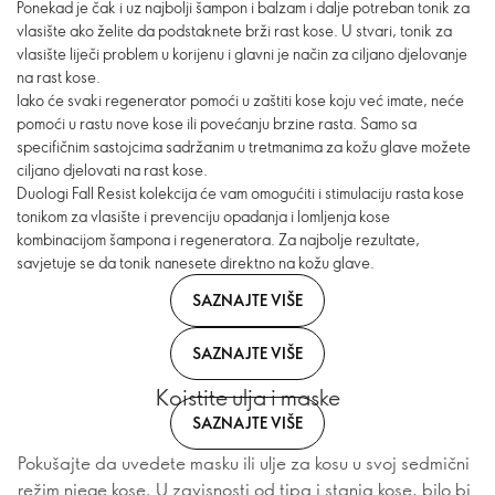
Ponekad je čak i uz najbolji šampon i balzam i dalje potreban tonik za
vlasište ako želite da podstaknete brži rast kose. U stvari, tonik za
vlasište liječi problem u korijenu i glavni je način za ciljano djelovanje
na rast kose.
Iako će svaki regenerator pomoći u zaštiti kose koju već imate, neće
pomoći u rastu nove kose ili povećanju brzine rasta. Samo sa
specifičnim sastojcima sadržanim u tretmanima za kožu glave možete
ciljano djelovati na rast kose.
Duologi Fall Resist kolekcija će vam omogućiti i stimulaciju rasta kose
tonikom za vlasište i prevenciju opadanja i lomljenja kose
kombinacijom šampona i regeneratora. Za najbolje rezultate,
savjetuje se da tonik nanesete direktno na kožu glave.
SAZNAJTE VIŠE
SAZNAJTE VIŠE
Koistite ulja i maske
SAZNAJTE VIŠE
Pokušajte da uvedete masku ili ulje za kosu u svoj sedmični
režim njege kose. U zavisnosti od tipa i stanja kose, bilo bi