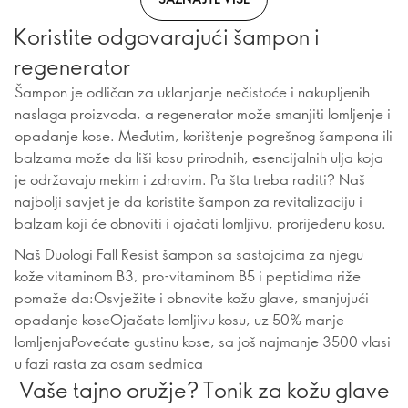
Koristite odgovarajući šampon i
regenerator
Šampon je odličan za uklanjanje nečistoće i nakupljenih
naslaga proizvoda, a regenerator može smanjiti lomljenje i
opadanje kose. Međutim, korištenje pogrešnog šampona ili
balzama može da liši kosu prirodnih, esencijalnih ulja koja
je održavaju mekim i zdravim. Pa šta treba raditi? Naš
najbolji savjet je da koristite šampon za revitalizaciju i
balzam koji će obnoviti i ojačati lomljivu, prorijeđenu kosu.
Naš Duologi Fall Resist šampon sa sastojcima za njegu
kože vitaminom B3, pro-vitaminom B5 i peptidima riže
pomaže da:Osvježite i obnovite kožu glave, smanjujući
opadanje koseOjačate lomljivu kosu, uz 50% manje
lomljenjaPovećate gustinu kose, sa još najmanje 3500 vlasi
u fazi rasta za osam sedmica
Vaše tajno oružje? Tonik za kožu glave