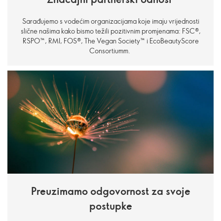
Sarađujemo s vodećim organizacijama koje imaju vrijednosti
slične našima kako bismo težili pozitivnim promjenama: FSC®,
RSPO™, RMI, FOS®, The Vegan Society™ i EcoBeautyScore
Consortiumm.
Preuzimamo odgovornost za svoje
postupke