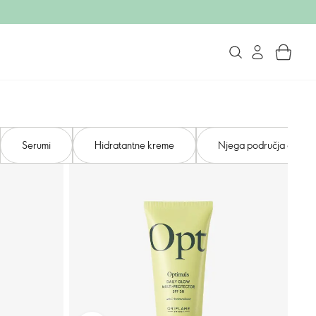
Serumi
Hidratantne kreme
Njega područja oko oči