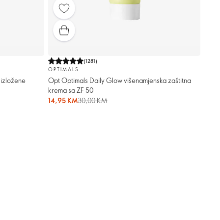
(
1281
)
OPTIMALS
 izložene
Opt Optimals Daily Glow višenamjenska zaštitna
krema sa ZF 50
14,95 KM
30,00 KM