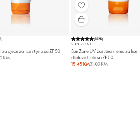
2
)
(
1525
)
SUN ZONE
 za djecu za lice i tijelo sa ZF 50
Sun Zone UV zaštitna krema za lice i
dijelove tijela sa ZF 50
00 KM
15,45 KM
31,00 KM