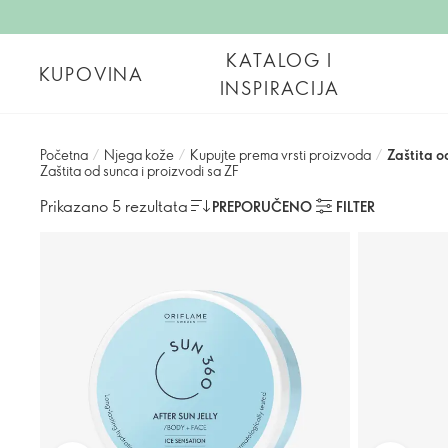
KATALOG I
KUPOVINA
INSPIRACIJA
Početna
/
Njega kože
/
Kupujte prema vrsti proizvoda
/
Zaštita o
Zaštita od sunca i proizvodi sa ZF
Prikazano 5 rezultata
PREPORUČENO
FILTER