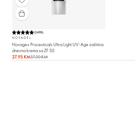
(
2498
)
NOVAGE+
Novage+ Proceuticals Ultra Light UV-Age zaštitna
dnevna krema sa ZF 50
27,95 KM
37,00 KM