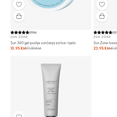
(
1516
)
(
52
SUN ZONE
SUN ZONE
Sun 360 gel poslije sunčanja za lice i tijelo
Sun Zone losion
10,95 KM
19,00 KM
23,95 KM
41,