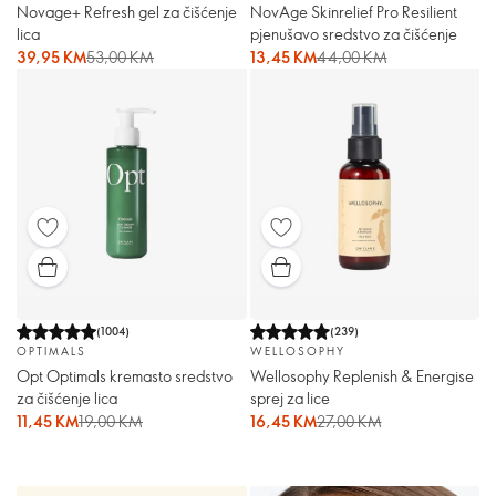
Novage+ Refresh gel za čišćenje
NovAge Skinrelief Pro Resilient
lica
pjenušavo sredstvo za čišćenje
39,95 KM
53,00 KM
13,45 KM
44,00 KM
(
1004
)
(
239
)
OPTIMALS
WELLOSOPHY
Opt Optimals kremasto sredstvo
Wellosophy Replenish & Energise
za čišćenje lica
sprej za lice
11,45 KM
19,00 KM
16,45 KM
27,00 KM