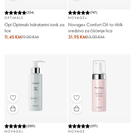
(
224
)
(
747
)
OPTIMALS
NOVAGE+
Opt Optimals hidratantni tonik za
Novage+ Comfort Oil-to-Milk
lice
sredstvo za čišćenje lica
11,45 KM
19,00 KM
31,95 KM
53,00 KM
(
2001
)
(
297
)
NOVAGE+
NOVAGE