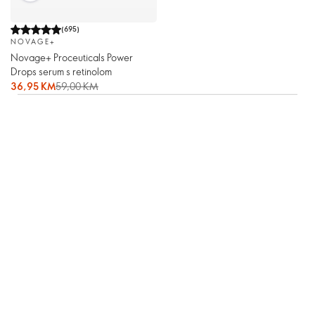
(
695
)
NOVAGE+
Novage+ Proceuticals Power
Drops serum s retinolom
36,95 KM
59,00 KM