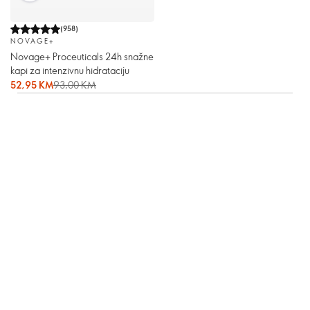
(
958
)
NOVAGE+
Novage+ Proceuticals 24h snažne
kapi za intenzivnu hidrataciju
52,95 KM
93,00 KM