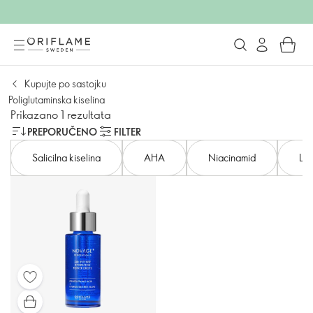
Kupujte po sastojku
Poliglutaminska kiselina
Prikazano 1 rezultata
PREPORUČENO
FILTER
Salicilna kiselina
AHA
Niacinamid
Lak