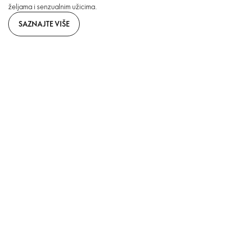
željama i senzualnim užicima.
SAZNAJTE VIŠE