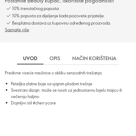
Postanite Beauty kupac, iskoristite pogodnosti!
10% trenutačnog popusta.
10% popusta za dijeljenje kada pozovete prijatelje.
Besplatna dostava uz kupovinu određenog proizvoda.
Saznajte više
UVOD
OPIS
NAČIN KORIŠTENJA
DO
Predivne viseće naušnice u obliku senzualnih trešanja.
Peteljka zlatne boje sa sjajnim plodom trešnje
Svestrani dizajn: može se nositi uz jednostavnu bijelu majicu ili
večernju haljinu
Dojmljivi stil #cherrycore