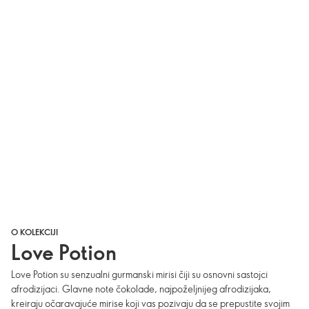
O KOLEKCIJI
Love Potion
Love Potion su senzualni gurmanski mirisi čiji su osnovni sastojci
afrodizijaci. Glavne note čokolade, najpoželjnijeg afrodizijaka,
kreiraju očaravajuće mirise koji vas pozivaju da se prepustite svojim