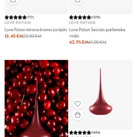
(
717
)
(
1370
)
LOVE POTION
LOVE POTION
Love Potion mirisna krema za tijelo
Love Potion Secrets parfemska
voda
16,45 KM
23,00 KM
42,95 KM
61,00 KM
(
1694
)