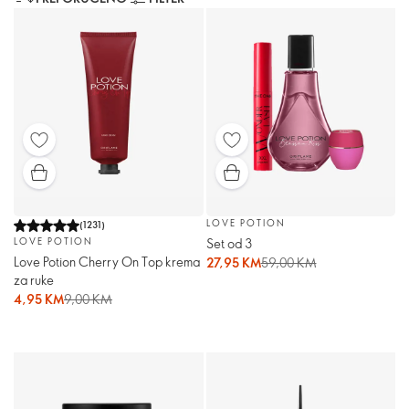
LOVE POTION
(
1231
)
Set od 3
LOVE POTION
Love Potion Cherry On Top krema
27,95 KM
59,00 KM
za ruke
4,95 KM
9,00 KM