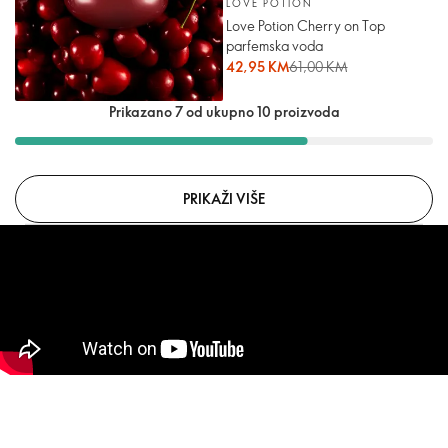
LOVE POTION
Love Potion Cherry on Top
parfemska voda
42,95 KM
61,00 KM
Prikazano 7 od ukupno 10 proizvoda
PRIKAŽI VIŠE