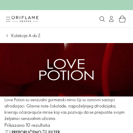
Kolekcije A do Z
Love Potion su senzualni gurmanski mirisi čiji su osnovni sastojci
afrodizijaci. Glavne note čokolade, najpoželjnijeg afrodizijaka,
kreiraju očaravajuće mirise koji vas pozivaju da se prepustite svojim
željama i senzualnim užicima.
Prikazano 10 rezultata
PREPORUČENO
FILTER