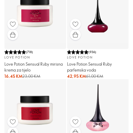
(
718
)
(
936
)
LOVE POTION
LOVE POTION
Love Potion Sensual Ruby mirisna
Love Potion Sensual Ruby
krema za tijelo
parfemska voda
16,45 KM
23,00 KM
42,95 KM
61,00 KM