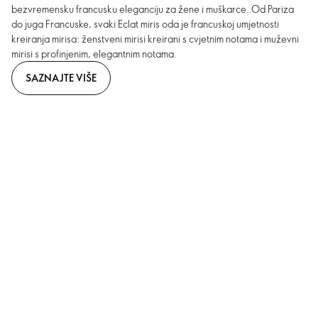
bezvremensku francusku eleganciju za žene i muškarce. Od Pariza
do juga Francuske, svaki Eclat miris oda je francuskoj umjetnosti
kreiranja mirisa: ženstveni mirisi kreirani s cvjetnim notama i muževni
mirisi s profinjenim, elegantnim notama.
SAZNAJTE VIŠE