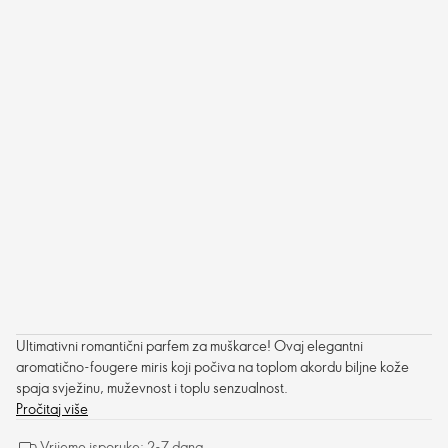
Ultimativni romantični parfem za muškarce! Ovaj elegantni
aromatično-fougere miris koji počiva na toplom akordu biljne kože
spaja svježinu, muževnost i toplu senzualnost.
Pročitaj više
Vrijeme isporuke: 2-7 dana