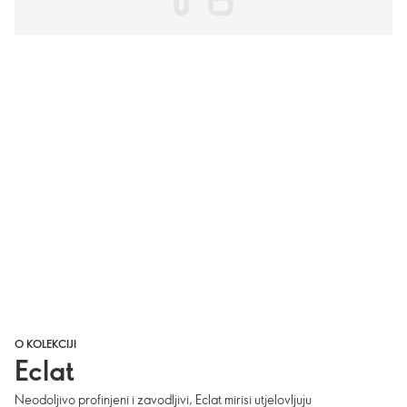
O KOLEKCIJI
Eclat
Neodoljivo profinjeni i zavodljivi, Eclat mirisi utjelovljuju