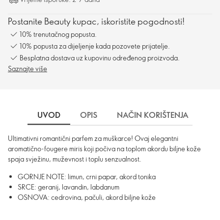
Postanite Beauty kupac, iskoristite pogodnosti!
10% trenutačnog popusta.
10% popusta za dijeljenje kada pozovete prijatelje.
Besplatna dostava uz kupovinu određenog proizvoda.
Saznajte više
UVOD
OPIS
NAČIN KORIŠTENJA
SA
Ultimativni romantični parfem za muškarce! Ovaj elegantni
aromatično-fougere miris koji počiva na toplom akordu biljne kože
spaja svježinu, muževnost i toplu senzualnost.
GORNJE NOTE: limun, crni papar, akord tonika
SRCE: geranij, lavandin, labdanum
OSNOVA: cedrovina, pačuli, akord biljne kože