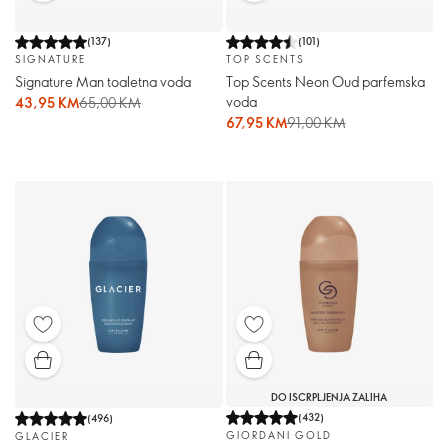
(
137
)
(
101
)
SIGNATURE
TOP SCENTS
Signature Man toaletna voda
Top Scents Neon Oud parfemska
voda
43,95 KM
65,00 KM
67,95 KM
91,00 KM
DO ISCRPLJENJA ZALIHA
(
432
)
(
496
)
GIORDANI GOLD
GLACIER