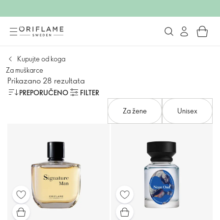
Kupujte od koga
Za muškarce
Prikazano 28 rezultata
PREPORUČENO
FILTER
Za žene
Unisex