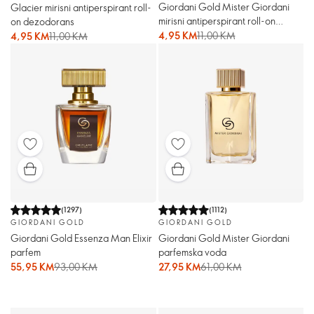
Giordani Gold Mister Giordani
Glacier mirisni antiperspirant roll-
mirisni antiperspirant roll-on
on dezodorans
dezodorans
4,95 KM
11,00 KM
4,95 KM
11,00 KM
(
1297
)
(
1112
)
GIORDANI GOLD
GIORDANI GOLD
Giordani Gold Essenza Man Elixir
Giordani Gold Mister Giordani
parfem
parfemska voda
55,95 KM
93,00 KM
27,95 KM
61,00 KM