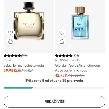
(
1096
)
(
836
)
ECLAT
GIORDANI GOLD
Eclat Homme toaletna voda
Giordani Gold Mister Giordani
Aqua parfemska voda
39,95 KM
57,00 KM
42,95 KM
61,00 KM
Prikazano 8 od ukupno 28 proizvoda
PRIKAŽI VIŠE