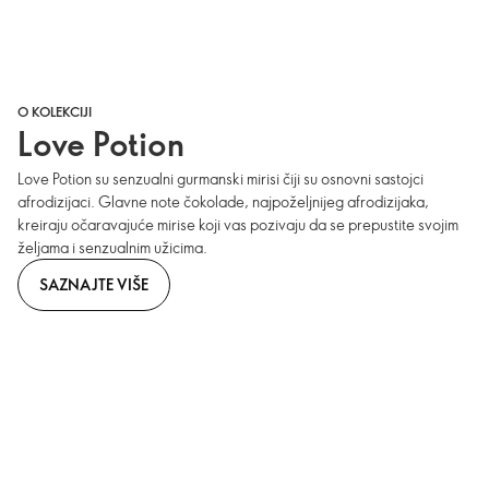
O KOLEKCIJI
Love Potion
Love Potion su senzualni gurmanski mirisi čiji su osnovni sastojci
afrodizijaci. Glavne note čokolade, najpoželjnijeg afrodizijaka,
kreiraju očaravajuće mirise koji vas pozivaju da se prepustite svojim
željama i senzualnim užicima.
SAZNAJTE VIŠE