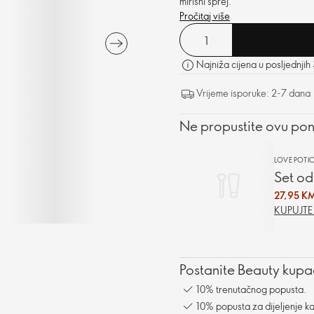
mirisni sprej.
Pročitaj više
Najniža cijena u posljednjih
Vrijeme isporuke: 2-7 dana
Ne propustite ovu po
LOVE POTI
Set od
27,95 K
KUPUJT
Postanite Beauty kupac
10% trenutačnog popusta.
10% popusta za dijeljenje ka