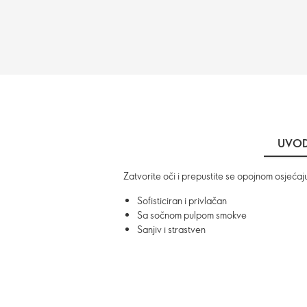
UVO
Zatvorite oči i prepustite se opojnom osjećaju
Sofisticiran i privlačan
Sa sočnom pulpom smokve
Sanjiv i strastven