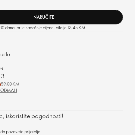
NARUČITE
 30 dana, prije sadašnje cijene, bila je 13,45 KM
nudu
ON
 3
M
59,00 KM
E ODMAH
, iskoristite pogodnosti!
da pozovete prijatelje.