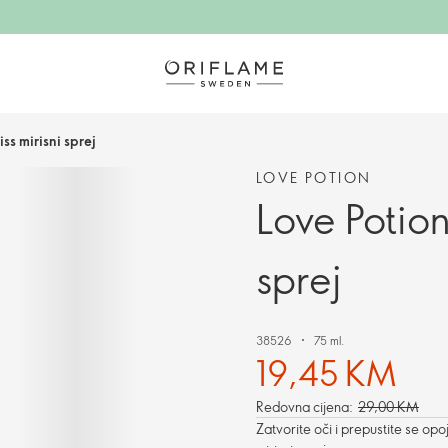
ss mirisni sprej
LOVE POTION
Love Potion
sprej
38526
75 ml.
19,45 KM
Redovna cijena:
29,00 KM
Zatvorite oči i prepustite se op