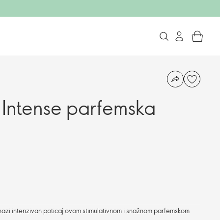
Intense parfemska
 snazi intenzivan poticaj ovom stimulativnom i snažnom parfemskom