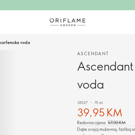
 parfemska voda
ASCENDANT
Ascendant 
voda
38527
75 ml.
39,95 KM
Redovna cijena:
57,00 KM
Dajte svojoj muževnoj, fizičkoj