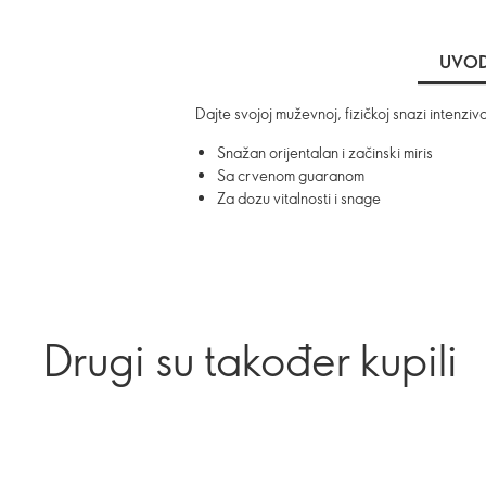
UVO
Dajte svojoj muževnoj, fizičkoj snazi inten
Snažan orijentalan i začinski miris
Sa crvenom guaranom
Za dozu vitalnosti i snage
Drugi su također kupili