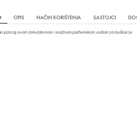
D
OPIS
NAČIN KORIŠTENJA
SASTOJCI
DO
zivan poticaj ovom stimulativnom i snažnom parfemskom vodom za muškarce.