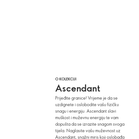
O KOLEKCIJI
Ascendant
Prijeđite granice! Vrijeme je da se
uzdignete i oslobodite vašu fizičku
snagu i energiju. Ascendant slavi
muškost i muževnu energiju te vam
dopušta da se izrazite snagom svoga
tijela. Naglasite vašu muževnost uz
Ascendant, snažni miris koji oslobađa