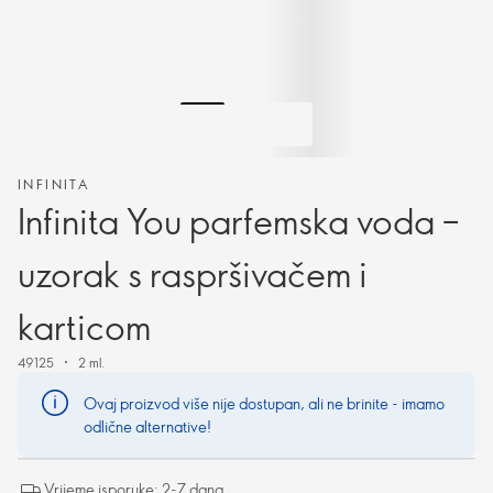
INFINITA
Infinita You parfemska voda –
uzorak s raspršivačem i
karticom
49125
2 ml.
Ovaj proizvod više nije dostupan, ali ne brinite - imamo
odlične alternative!
Vrijeme isporuke: 2-7 dana