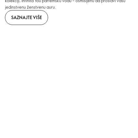
kolekciji, Infinita You parfemsku vodu – osmišljenu da proslavi vašu
jedinstvenu ženstvenu auru.
SAZNAJTE VIŠE