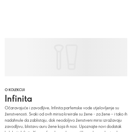
O KOLEKCIJI
Infinita
Očaravajuće i zavodljive, Infinita parfemske vode utjelovljenje su
ženstvenosti. Svaki od ovih mirisa kreirale su žene - za žene – i tako ih
nadahnule da zablistaju, dok neodoljivo ženstveni mirisi izražavaju
zavodljivu, blistavu auru žene koja ih nosi. Upoznajte novi dodatak