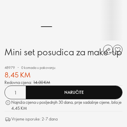
Mini set posudica za make-up
48979
0 komada u pakovanju.
8,45 KM
Redovna cijena:
14,00 KM
NARUČITE
Najniža cijena u posljednjih 30 dana, prije sadašnje cijene, bila je
4,45 KM
Vrijeme isporuke: 2-7 dana