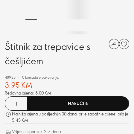
Štitnik za trepavice s
češljićem
48923
0 komada u pakovanju.
3,95 KM
Redovna cijena:
8,00 KM
NARUČITE
Najniža cijena u posljednjih 30 dana, prije sadašnje cijene, bila je
5,45 KM
Vrijeme isporuke: 2-7 dana