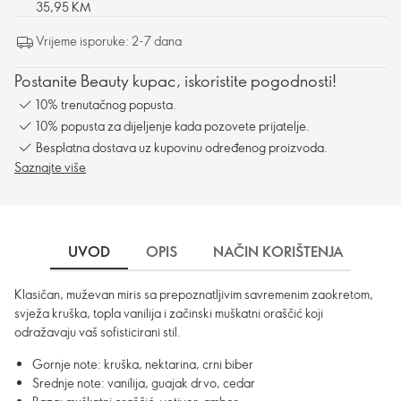
35,95 KM
Vrijeme isporuke: 2-7 dana
Postanite Beauty kupac, iskoristite pogodnosti!
10% trenutačnog popusta.
10% popusta za dijeljenje kada pozovete prijatelje.
Besplatna dostava uz kupovinu određenog proizvoda.
Saznajte više
UVOD
OPIS
NAČIN KORIŠTENJA
SA
Klasičan, muževan miris sa prepoznatljivim savremenim zaokretom,
svježa kruška, topla vanilija i začinski muškatni oraščić koji
odražavaju vaš sofisticirani stil.
Gornje note: kruška, nektarina, crni biber
Srednje note: vanilija, guajak drvo, cedar