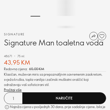
SIGNATURE
Signature Man toaletna voda
48671
75 ml.
43,95 KM
Redovna cijena:
65,00 KM
Klasičan, muževan miris sa prepoznatljivim savremenim zaokretom,
svježa kruška, topla vanilija i začinski muškatni oraščić koji
odražavaju vaš sofisticirani stil.
Pročitaj više
NARUČITE
Najniža cijena u posljednjih 30 dana, prije sadašnje cijene, bila je