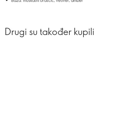
Baza: muškatni oraščić, vetiver, amber
Drugi su također kupili