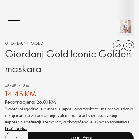
GIORDANI GOLD
Giordani Gold Iconic Golden
maskara
48645
8 ml.
14,45 KM
Redovna cijena:
26,00 KM
Slaveći 50 godina izvrsnosti u ljepoti, ova maskara limitiranog izdanja
dizajnirana je za povećanje volumena, produživanje, uvijanje i
impresivnu definiciju trepavica, a obogaćena je uljima i vitaminima za
njegu i jačanje.
Pročitaj više
NARUČITE