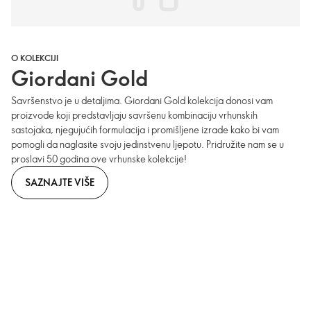
O KOLEKCIJI
Giordani Gold
Savršenstvo je u detaljima. Giordani Gold kolekcija donosi vam
proizvode koji predstavljaju savršenu kombinaciju vrhunskih
sastojaka, njegujućih formulacija i promišljene izrade kako bi vam
pomogli da naglasite svoju jedinstvenu ljepotu. Pridružite nam se u
proslavi 50 godina ove vrhunske kolekcije!
SAZNAJTE VIŠE