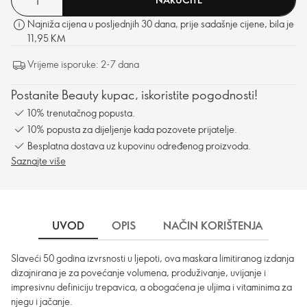
Najniža cijena u posljednjih 30 dana, prije sadašnje cijene, bila je
11,95 KM
Vrijeme isporuke: 2-7 dana
Postanite Beauty kupac, iskoristite pogodnosti!
10% trenutačnog popusta.
10% popusta za dijeljenje kada pozovete prijatelje.
Besplatna dostava uz kupovinu određenog proizvoda.
Saznajte više
UVOD
OPIS
NAČIN KORIŠTENJA
SA
Slaveći 50 godina izvrsnosti u ljepoti, ova maskara limitiranog izdanja
dizajnirana je za povećanje volumena, produživanje, uvijanje i
impresivnu definiciju trepavica, a obogaćena je uljima i vitaminima za
njegu i jačanje.