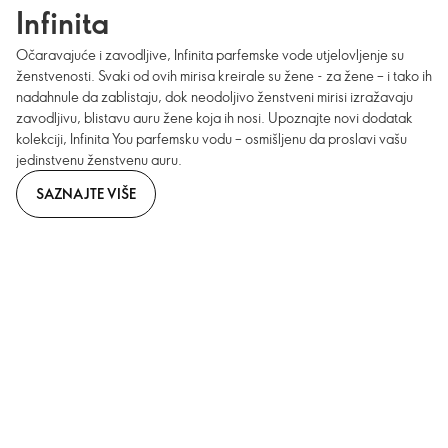
Infinita
Očaravajuće i zavodljive, Infinita parfemske vode utjelovljenje su
ženstvenosti. Svaki od ovih mirisa kreirale su žene - za žene – i tako ih
nadahnule da zablistaju, dok neodoljivo ženstveni mirisi izražavaju
zavodljivu, blistavu auru žene koja ih nosi. Upoznajte novi dodatak
kolekciji, Infinita You parfemsku vodu – osmišljenu da proslavi vašu
jedinstvenu ženstvenu auru.
SAZNAJTE VIŠE