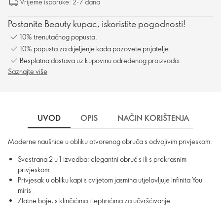
Vrijeme isporuke: 2-7 dana
Postanite Beauty kupac, iskoristite pogodnosti!
10% trenutačnog popusta.
10% popusta za dijeljenje kada pozovete prijatelje.
Besplatna dostava uz kupovinu određenog proizvoda.
Saznajte više
UVOD
OPIS
NAČIN KORIŠTENJA
DO
Moderne naušnice u obliku otvorenog obruča s odvojivim privjeskom.
Svestrana 2 u 1 izvedba: elegantni obruč s ili s prekrasnim
privjeskom
Privjesak u obliku kapi s cvijetom jasmina utjelovljuje Infinita You
miris
Zlatne boje, s klinčićima i leptirićima za učvršćivanje