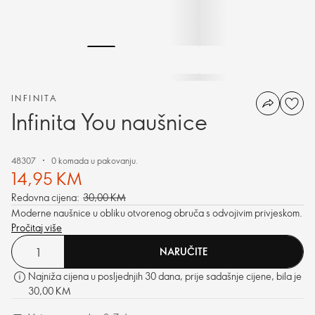
INFINITA
Infinita You naušnice
48307
0 komada u pakovanju.
14,95 KM
Redovna cijena:
30,00 KM
Moderne naušnice u obliku otvorenog obruča s odvojivim privjeskom.
Pročitaj više
NARUČITE
Najniža cijena u posljednjih 30 dana, prije sadašnje cijene, bila je
30,00 KM