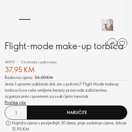
Flight-mode make-up torbica
48199
0 komada u pakovanju.
37,95 KM
Redovna cijena:
56,00 KM
Jeste li spremni zablistati dok ste u pokretu? Flight Mode makeup
torbica čuva vaše omiljene beauty proizvode zaštićenima,
organiziranim i spremnim za svaki ljetni trenutak.
Pročitaj više
NARUČITE
Najniža cijena u posljednjih 30 dana, prije sadašnje cijene, bila je
31,95 KM