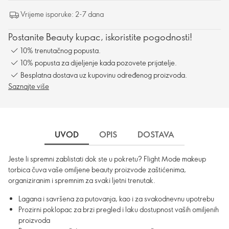
Vrijeme isporuke: 2-7 dana
Postanite Beauty kupac, iskoristite pogodnosti!
10% trenutačnog popusta.
10% popusta za dijeljenje kada pozovete prijatelje.
Besplatna dostava uz kupovinu određenog proizvoda.
Saznajte više
UVOD
OPIS
DOSTAVA
Jeste li spremni zablistati dok ste u pokretu? Flight Mode makeup
torbica čuva vaše omiljene beauty proizvode zaštićenima,
organiziranim i spremnim za svaki ljetni trenutak.
Lagana i savršena za putovanja, kao i za svakodnevnu upotrebu
Prozirni poklopac za brzi pregled i laku dostupnost vaših omiljenih
proizvoda