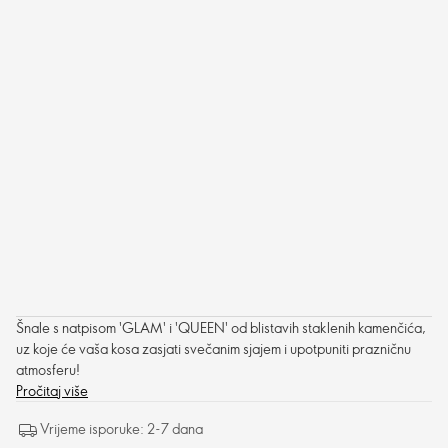
Šnale s natpisom 'GLAM' i 'QUEEN' od blistavih staklenih kamenčića,
uz koje će vaša kosa zasjati svečanim sjajem i upotpuniti prazničnu
atmosferu!
Pročitaj više
Vrijeme isporuke: 2-7 dana