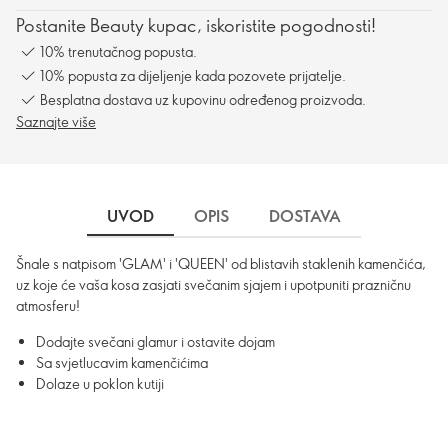
Postanite Beauty kupac, iskoristite pogodnosti!
10% trenutačnog popusta.
10% popusta za dijeljenje kada pozovete prijatelje.
Besplatna dostava uz kupovinu određenog proizvoda.
Saznajte više
UVOD
OPIS
DOSTAVA
Šnale s natpisom 'GLAM' i 'QUEEN' od blistavih staklenih kamenčića,
uz koje će vaša kosa zasjati svečanim sjajem i upotpuniti prazničnu
atmosferu!
Dodajte svečani glamur i ostavite dojam
Sa svjetlucavim kamenčićima
Dolaze u poklon kutiji