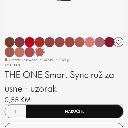
Creamy Rosewood
47616
0.45 g.
THE ONE
THE ONE Smart Sync ruž za
usne - uzorak
0,55 KM
NARUČITE