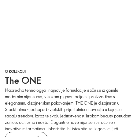
O KOLEKCIJI
The ONE
Napredna tehnologija i najnovije formulacije ističu se iz gomile
modernim nijansama, visokom pigmentacijom i proizvodima s
elegantnim, dizajnerskim pakovanjem. THE ONE je dizajniran u
Stockholmu - jednoj od svjetskih prijestolnica inovacija u kojoj se
rađaju trendovi. Izrazite svoju jedinstvenost širokom beauty ponudom
za lice, oči, usne i nokte. Elegantne nove nijanse susreću se s
inovativnim formatima - iskoristite ih i istaknite se iz gomile ljudi.