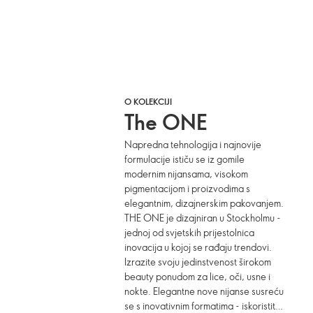
O KOLEKCIJI
The ONE
Napredna tehnologija i najnovije
formulacije ističu se iz gomile
modernim nijansama, visokom
pigmentacijom i proizvodima s
elegantnim, dizajnerskim pakovanjem.
THE ONE je dizajniran u Stockholmu -
jednoj od svjetskih prijestolnica
inovacija u kojoj se rađaju trendovi.
Izrazite svoju jedinstvenost širokom
beauty ponudom za lice, oči, usne i
nokte. Elegantne nove nijanse susreću
se s inovativnim formatima - iskoristite