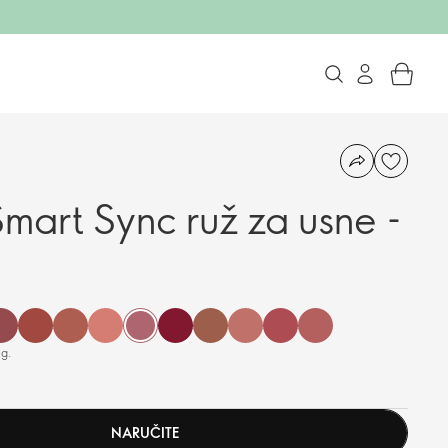
art Sync ruž za usne -
 g.
NARUČITE