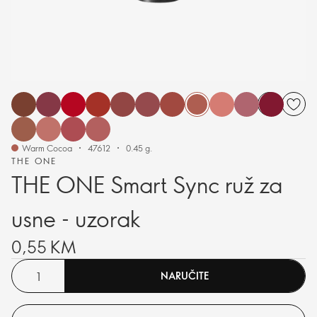
Warm Cocoa
47612
0.45 g.
THE ONE
THE ONE Smart Sync ruž za
usne - uzorak
0,55 KM
NARUČITE