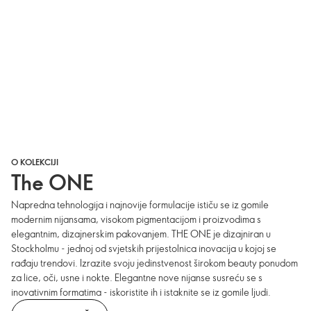
O KOLEKCIJI
The ONE
Napredna tehnologija i najnovije formulacije ističu se iz gomile
modernim nijansama, visokom pigmentacijom i proizvodima s
elegantnim, dizajnerskim pakovanjem. THE ONE je dizajniran u
Stockholmu - jednoj od svjetskih prijestolnica inovacija u kojoj se
rađaju trendovi. Izrazite svoju jedinstvenost širokom beauty ponudom
za lice, oči, usne i nokte. Elegantne nove nijanse susreću se s
inovativnim formatima - iskoristite ih i istaknite se iz gomile ljudi.