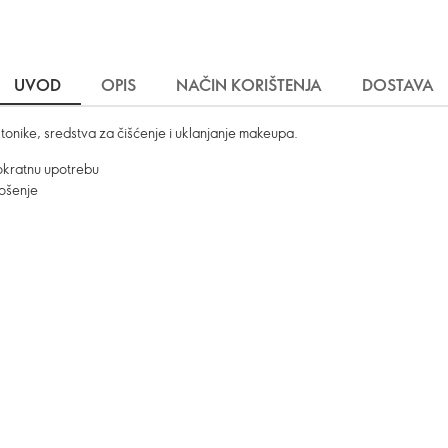
UVOD
OPIS
NAČIN KORIŠTENJA
DOSTAVA
onike, sredstva za čišćenje i uklanjanje makeupa.
okratnu upotrebu
nošenje