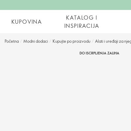
KATALOG I
KUPOVINA
INSPIRACIJA
Početna
/
Modni dodaci
/
Kupujte po proizvodu
/
Alati i uređaji za nj
DO ISCRPLJENJA ZALIHA