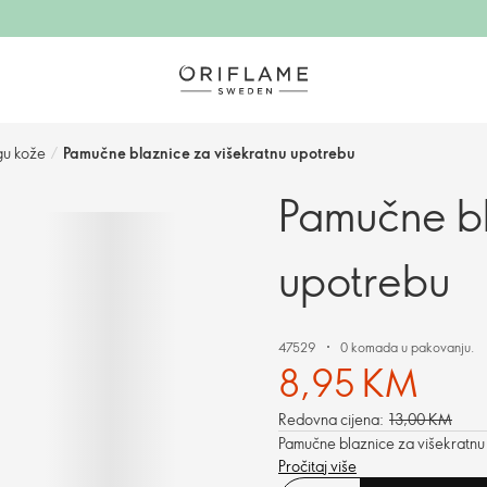
egu kože
/
Pamučne blaznice za višekratnu upotrebu
Pamučne bl
upotrebu
47529
0 komada u pakovanju.
8,95 KM
Redovna cijena:
13,00 KM
Pamučne blaznice za višekratnu 
Pročitaj više