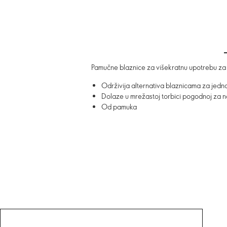
Pamučne blaznice za višekratnu upotrebu za t
Održivija alternativa blaznicama za jedn
Dolaze u mrežastoj torbici pogodnoj za 
Od pamuka