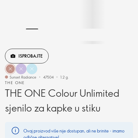
ISPROBAJTE
Sunset Radiance
47504
1.2 g.
THE ONE
THE ONE Colour Unlimited
sjenilo za kapke u stiku
Ovaj proizvod više nije dostupan, ali ne brinite - imamo
odlične alternative!