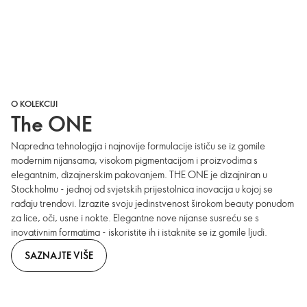
O KOLEKCIJI
The ONE
Napredna tehnologija i najnovije formulacije ističu se iz gomile
modernim nijansama, visokom pigmentacijom i proizvodima s
elegantnim, dizajnerskim pakovanjem. THE ONE je dizajniran u
Stockholmu - jednoj od svjetskih prijestolnica inovacija u kojoj se
rađaju trendovi. Izrazite svoju jedinstvenost širokom beauty ponudom
za lice, oči, usne i nokte. Elegantne nove nijanse susreću se s
inovativnim formatima - iskoristite ih i istaknite se iz gomile ljudi.
SAZNAJTE VIŠE