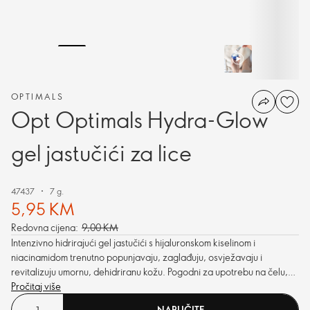
OPTIMALS
Opt Optimals Hydra-Glow
gel jastučići za lice
47437
7 g.
5,95 KM
Redovna cijena:
9,00 KM
Intenzivno hidrirajući gel jastučići s hijaluronskom kiselinom i
niacinamidom trenutno popunjavaju, zaglađuju, osvježavaju i
revitalizuju umornu, dehidriranu kožu. Pogodni za upotrebu na čelu,
području ispod očiju, obrazima i liniji vilice.
Pročitaj više
NARUČITE