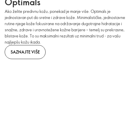
Optimals
Ako želite predivnu kožu, ponekad je manje više. Optimals je
jednostavan put do sretne i zdrave kože. Minimalističke, jednostavne
rutine njege kože fokusirane na održavanje dugotrajne hidratacije i
snažne, zdrave i uravnotežene kožne barijere – temelj su prekrasne,
blistave kože. To su maksimalni rezultati uz minimalni trud - za vašu
najljepšu kožu ikada.
SAZNAJTE VIŠE