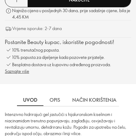
Najniža cijena u posljednjih 30 dana, prije sadašnje cijene, bila je
4,45 KM
Vrijeme isporuke: 2-7 dana
Postanite Beauty kupac, iskoristite pogodnosti!
10% trenutačnog popusta.
10% popusta za dijeljenje kada pozovete prijatelje.
Besplatna dostava uz kupovinu određenog proizvoda.
Saznajte više
UVOD
OPIS
NAČIN KORIŠTENJA
SA
Intenzivno hidrirajući gel jastučići s hijaluronskom kiselinom i
niacinamidom trenutno popunjavaju, zaglađuju, osvježavaju i
revitalizuju umornu, dehidriranu kožu. Pogodni za upotrebu na čelu,
području ispod očiju, obrazima i liniji vilice.