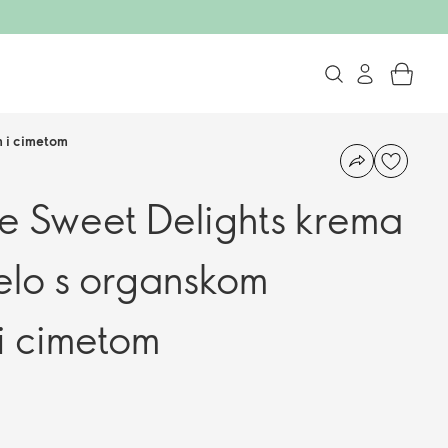
m i cimetom
e Sweet Delights krema
ijelo s organskom
i cimetom