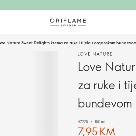
ove Nature Sweet Delights krema za ruke i tijelo s organskom bundevo
LOVE NATURE
Love Natur
za ruke i t
bundevom 
47275
150 ml.
7,95 KM