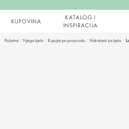
KATALOG I
KUPOVINA
INSPIRACIJA
Početna
/
Njega tijela
/
Kupujte po proizvodu
/
Hidratanti za tijelo
/
L