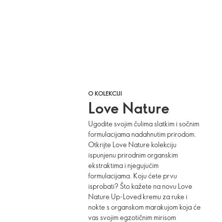
O KOLEKCIJI
Love Nature
Ugodite svojim čulima slatkim i sočnim
formulacijama nadahnutim prirodom.
Otkrijte Love Nature kolekciju
ispunjenu prirodnim organskim
ekstraktima i njegujućim
formulacijama. Koju ćete prvu
isprobati? Što kažete na novu Love
Nature Up-Loved kremu za ruke i
nokte s organskom marakujom koja će
vas svojim egzotičnim mirisom