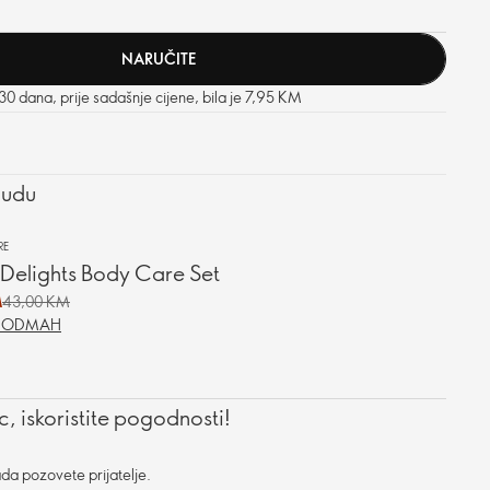
NARUČITE
 30 dana, prije sadašnje cijene, bila je 7,95 KM
nudu
RE
Delights Body Care Set
M
43,00 KM
E ODMAH
, iskoristite pogodnosti!
da pozovete prijatelje.