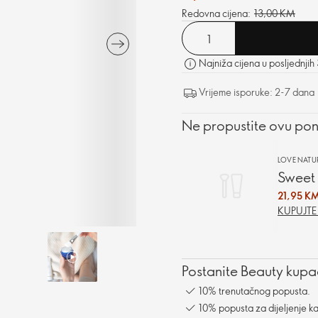
Redovna cijena:
13,00 KM
Najniža cijena u posljednjih
Vrijeme isporuke: 2-7 dana
Ne propustite ovu po
LOVE NATU
Sweet 
21,95 K
KUPUJT
Postanite Beauty kupac
10% trenutačnog popusta.
10% popusta za dijeljenje ka