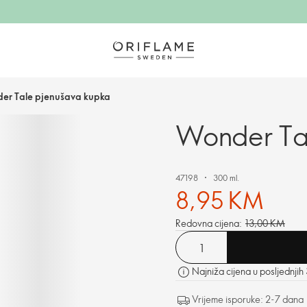
er Tale pjenušava kupka
Wonder Ta
47198
300 ml.
8,95 KM
Redovna cijena:
13,00 KM
Najniža cijena u posljednjih
Vrijeme isporuke: 2-7 dana