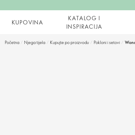
KATALOG I
KUPOVINA
INSPIRACIJA
Početna
/
Njega tijela
/
Kupujte po proizvodu
/
Pokloni i setovi
/
Wond