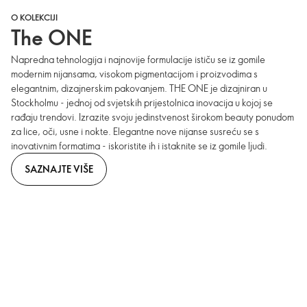
O KOLEKCIJI
The ONE
Napredna tehnologija i najnovije formulacije ističu se iz gomile
modernim nijansama, visokom pigmentacijom i proizvodima s
elegantnim, dizajnerskim pakovanjem. THE ONE je dizajniran u
Stockholmu - jednoj od svjetskih prijestolnica inovacija u kojoj se
rađaju trendovi. Izrazite svoju jedinstvenost širokom beauty ponudom
za lice, oči, usne i nokte. Elegantne nove nijanse susreću se s
inovativnim formatima - iskoristite ih i istaknite se iz gomile ljudi.
SAZNAJTE VIŠE