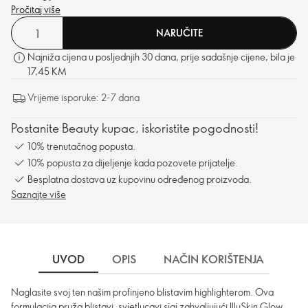
Pročitaj više
NARUČITE
Najniža cijena u posljednjih 30 dana, prije sadašnje cijene, bila je
17,45 KM
Vrijeme isporuke: 2-7 dana
Postanite Beauty kupac, iskoristite pogodnosti!
10% trenutačnog popusta.
10% popusta za dijeljenje kada pozovete prijatelje.
Besplatna dostava uz kupovinu određenog proizvoda.
Saznajte više
UVOD
OPIS
NAČIN KORIŠTENJA
DO
Naglasite svoj ten našim profinjeno blistavim highlighterom. Ova
formulacija pruža blistavi, svjetlucavi sjaj zahvaljujući IlluSkin Glow