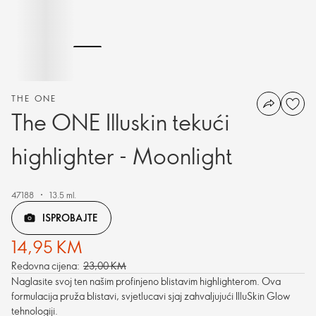
THE ONE
The ONE Illuskin tekući
highlighter - Moonlight
47188
13.5 ml.
ISPROBAJTE
14,95 KM
Redovna cijena:
23,00 KM
Naglasite svoj ten našim profinjeno blistavim highlighterom. Ova
formulacija pruža blistavi, svjetlucavi sjaj zahvaljujući IlluSkin Glow
tehnologiji.