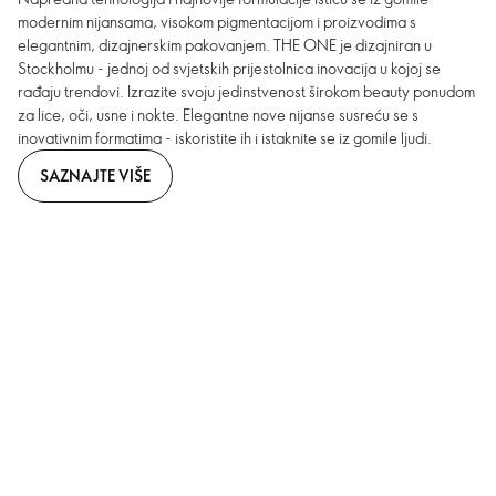
modernim nijansama, visokom pigmentacijom i proizvodima s
elegantnim, dizajnerskim pakovanjem. THE ONE je dizajniran u
Stockholmu - jednoj od svjetskih prijestolnica inovacija u kojoj se
rađaju trendovi. Izrazite svoju jedinstvenost širokom beauty ponudom
za lice, oči, usne i nokte. Elegantne nove nijanse susreću se s
inovativnim formatima - iskoristite ih i istaknite se iz gomile ljudi.
SAZNAJTE VIŠE