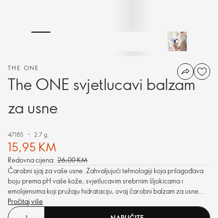
THE ONE
The ONE svjetlucavi balzam
za usne
47185
2.7 g.
15,95 KM
Redovna cijena:
26,00 KM
Čarobni sjaj za vaše usne. Zahvaljujući tehnologiji koja prilagođava
boju prema pH vaše kože, svjetlucavim srebrnim šljokicama i
emolijensima koji pružaju hidrataciju, ovaj čarobni balzam za usne
stvorit će raspoloženje za cijelu sezonu.
Pročitaj više
NARUČITE