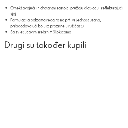
Omekšavajući i hidratantni sastojci pružaju glatkoću i reflektirajući
sjaj
Formulacija balzama reagira na pH-vrijednost usana,
prilagođavajući boju iz prozirne u ružičastu
Sa svjetlucavim srebrnim šljokicama
Drugi su također kupili