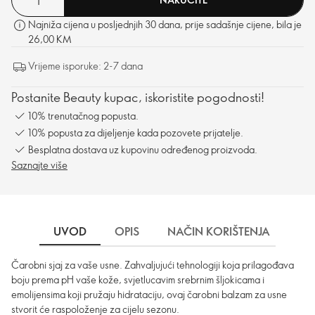
Najniža cijena u posljednjih 30 dana, prije sadašnje cijene, bila je
26,00 KM
Vrijeme isporuke: 2-7 dana
Postanite Beauty kupac, iskoristite pogodnosti!
10% trenutačnog popusta.
10% popusta za dijeljenje kada pozovete prijatelje.
Besplatna dostava uz kupovinu određenog proizvoda.
Saznajte više
UVOD
OPIS
NAČIN KORIŠTENJA
SA
Čarobni sjaj za vaše usne. Zahvaljujući tehnologiji koja prilagođava
boju prema pH vaše kože, svjetlucavim srebrnim šljokicama i
emolijensima koji pružaju hidrataciju, ovaj čarobni balzam za usne
stvorit će raspoloženje za cijelu sezonu.