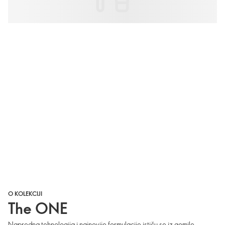
O KOLEKCIJI
The ONE
Napredna tehnologija i najnovije formulacije ističu se iz gomile