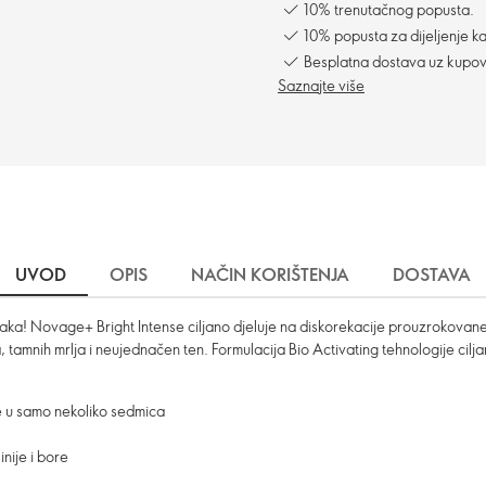
10% trenutačnog popusta.
10% popusta za dijeljenje ka
Besplatna dostava uz kupo
Saznajte više
UVOD
OPIS
NAČIN KORIŠTENJA
DOSTAVA
oraka! Novage+ Bright Intense ciljano djeluje na diskorekacije prouzrokova
 tamnih mrlja i neujednačen ten. Formulacija Bio Activating tehnologije ciljano
že u samo nekoliko sedmica
inije i bore