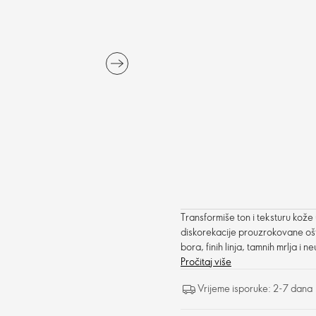
Transformiše ton i teksturu kože
diskorekacije prouzrokovane o
bora, finih linja, tamnih mrlja i 
umanjuje različite diskoloracije, 
Pročitaj više
Vrijeme isporuke: 2-7 dana