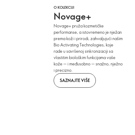
O KOLEKCIJI
Novage+
Novage+ pruža kozmetičke
performanse, a istovremeno je nježan
prema koži i prirodi, zahvaljujući našim
Bio Activating Technologies, koje
rade u savršenoj sinkronizaciji sa
vlastitim biološkim funkcijama vaše
kože — i međusobno — snažno, nježno
i precizno.
SAZNAJTE VIŠE