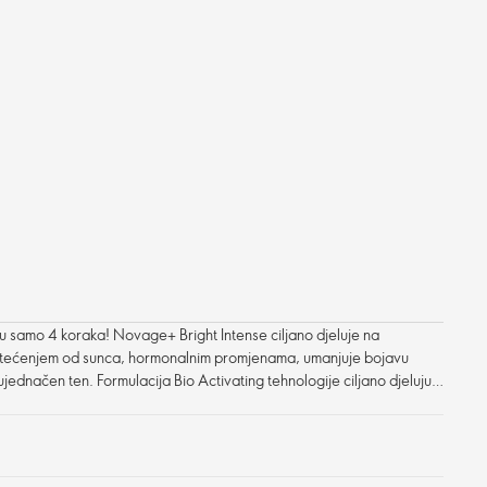
 u samo 4 koraka! Novage+ Bright Intense ciljano djeluje na
štećenjem od sunca, hormonalnim promjenama, umanjuje bojavu
neujednačen ten. Formulacija Bio Activating tehnologije ciljano djeluju i
pružajući blistaviji i mladalački izgled kože.