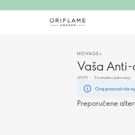
NOVAGE+
Vaša Anti-
47070
5 komada u pakovanju.
Ovaj proizvod više nij
Preporučene alter