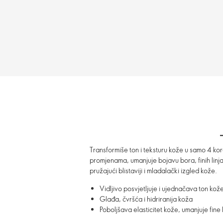
Transformiše ton i teksturu kože u samo 4 k
promjenama, umanjuje bojavu bora, finih linja,
pružajući blistaviji i mladalački izgled kože.
Vidljivo posvjetljuje i ujednačava ton ko
Glađa, čvršća i hidriranija koža
Poboljšava elasticitet kože, umanjuje fine l