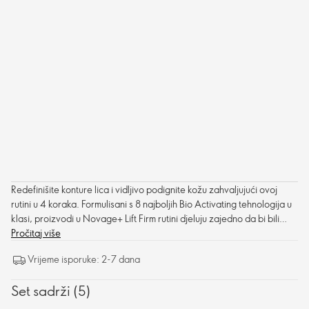
Redefinišite konture lica i vidljivo podignite kožu zahvaljujući ovoj
rutini u 4 koraka. Formulisani s 8 najboljih Bio Activating tehnologija u
klasi, proizvodi u Novage+ Lift Firm rutini djeluju zajedno da bi bili
efikasni za opuštenu kožu i umanjili znakove starenja poput finih linija,
Pročitaj više
bora i kože bez sjaja. Redovnom upotrebom, konture lica izgledaju
Vrijeme isporuke: 2-7 dana
čvršće, zategnutije, podignutije i definisanije – s vidljivim rezultatima
za samo 2 sedmice.
Set sadrži (5)