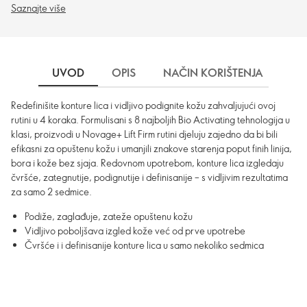
Saznajte više
UVOD
OPIS
NAČIN KORIŠTENJA
DO
Redefinišite konture lica i vidljivo podignite kožu zahvaljujući ovoj
rutini u 4 koraka. Formulisani s 8 najboljih Bio Activating tehnologija u
klasi, proizvodi u Novage+ Lift Firm rutini djeluju zajedno da bi bili
efikasni za opuštenu kožu i umanjili znakove starenja poput finih linija,
bora i kože bez sjaja. Redovnom upotrebom, konture lica izgledaju
čvršće, zategnutije, podignutije i definisanije – s vidljivim rezultatima
za samo 2 sedmice.
Podiže, zaglađuje, zateže opuštenu kožu
Vidljivo poboljšava izgled kože već od prve upotrebe
Čvršće i i definisanije konture lica u samo nekoliko sedmica