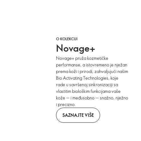
O KOLEKCIJI
Novage+
Novage+ pruža kozmetičke
performanse, a istovremeno je nježan
prema koži i prirodi, zahvaljujući našim
Bio Activating Technologies, koje
rade u savršenoj sinkronizaciji sa
vlastitim biološkim funkcijama vaše
kože — i međusobno — snažno, nježno
i precizno.
SAZNAJTE VIŠE