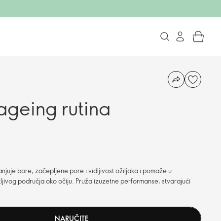
ageing rutina
uje bore, začepljene pore i vidljivost ožiljaka i pomaže u
ljivog područja oko očiju. Pruža izuzetne performanse, stvarajući
NARUČITE