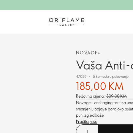
NOVAGE+
Vaša Anti-
47038
5 komada u pakovanju.
185,00 KM
Redovna cijena:
309,00 KM
Novage+ anti-aging routina umanj
smanjenju pojave bora oko osjet
pun izgled kože
Pročitaj više