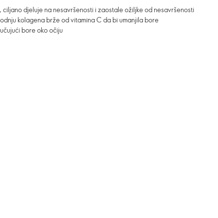
ciljano djeluje na nesavršenosti i zaostale ožiljke od nesavršenosti
odnju kolagena brže od vitamina C da bi umanjila bore
jučujući bore oko očiju