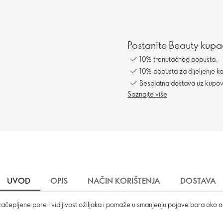
Postanite Beauty kupac
10% trenutačnog popusta.
10% popusta za dijeljenje ka
Besplatna dostava uz kupo
Saznajte više
UVOD
OPIS
NAČIN KORIŠTENJA
DOSTAVA
čepljene pore i vidljivost ožiljaka i pomaže u smanjenju pojave bora oko os