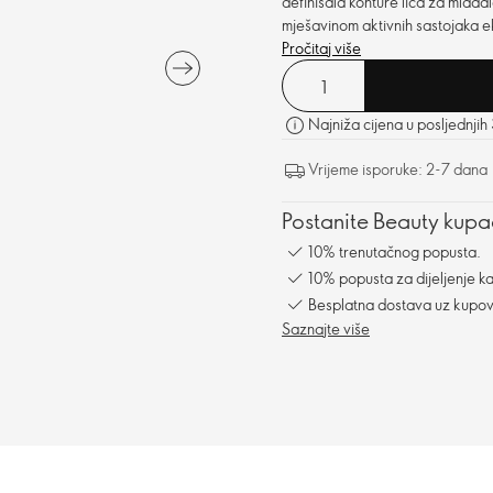
definisala konture lica za mlada
mješavinom aktivnih sastojaka ek
Pročitaj više
Najniža cijena u posljednjih
Vrijeme isporuke: 2-7 dana
Postanite Beauty kupac
10% trenutačnog popusta.
10% popusta za dijeljenje ka
Besplatna dostava uz kupo
Saznajte više