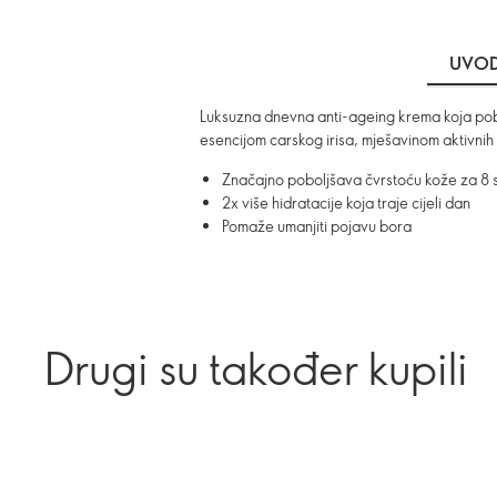
UVO
Luksuzna dnevna anti-ageing krema koja pobol
esencijom carskog irisa, mješavinom aktivnih 
Značajno poboljšava čvrstoću kože za 8
2x više hidratacije koja traje cijeli dan
Pomaže umanjiti pojavu bora
Drugi su također kupili