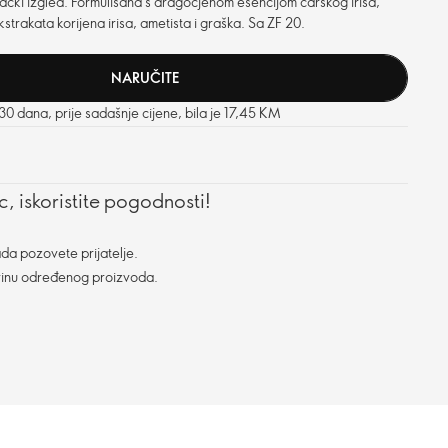
lački izgled. Formulisana s dragocjenom esencijom carskog irisa,
strakata korijena irisa, ametista i graška. Sa ZF 20.
NARUČITE
 30 dana, prije sadašnje cijene, bila je 17,45 KM
, iskoristite pogodnosti!
da pozovete prijatelje.
vinu određenog proizvoda.