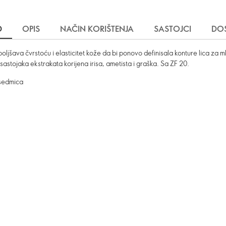
D
OPIS
NAČIN KORIŠTENJA
SASTOJCI
DO
jšava čvrstoću i elasticitet kože da bi ponovo definisala konture lica za 
sastojaka ekstrakata korijena irisa, ametista i graška. Sa ZF 20.
 sedmica