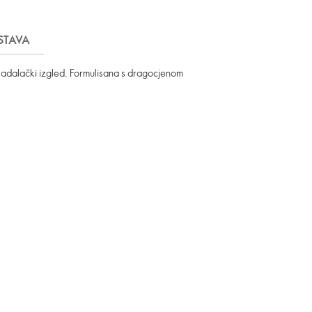
STAVA
mladalački izgled. Formulisana s dragocjenom