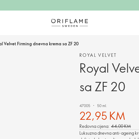
l Velvet Firming dnevna krema sa ZF 20
ROYAL VELVET
Royal Velv
sa ZF 20
47005
50 ml.
22,95 KM
Redovna cijena:
44,00 KM
Luksuzna dnevna anti-ageing kre