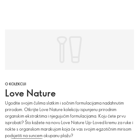
O KOLEKCIJI
Love Nature
Ugodite svojim čulima slatkim i sočnim formulacijama nadahnutim
prirodom. Otkrijte Love Nature kolekciju ispunjenu prirodnim
organskim ekstraktima i njegujućim formulacijama. Koju ćete prvu
isprobati? Što kažete na novu Love Nature Up-Loved kremu za ruke i
nokte s organskom marakujom koja će vas svojim egzotičnim mirisom
podsjetiti na suncem okupanu plažu?