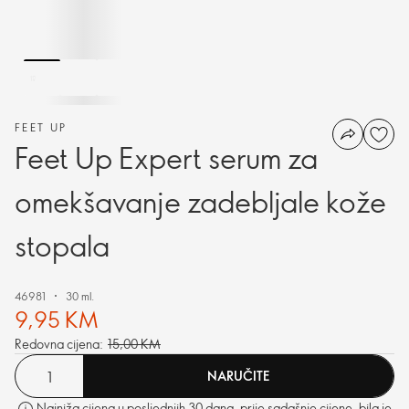
FEET UP
Feet Up Expert serum za
omekšavanje zadebljale kože
stopala
46981
30 ml.
9,95 KM
Redovna cijena:
15,00 KM
NARUČITE
Najniža cijena u posljednjih 30 dana, prije sadašnje cijene, bila je