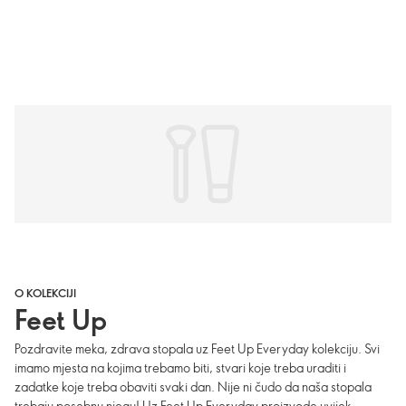
O KOLEKCIJI
Feet Up
Pozdravite meka, zdrava stopala uz Feet Up Everyday kolekciju. Svi
imamo mjesta na kojima trebamo biti, stvari koje treba uraditi i
zadatke koje treba obaviti svaki dan. Nije ni čudo da naša stopala
trebaju posebnu njegu! Uz Feet Up Everyday proizvode uvijek