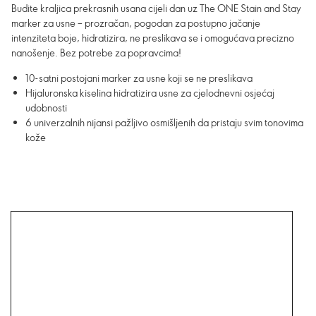
Budite kraljica prekrasnih usana cijeli dan uz The ONE Stain and Stay
marker za usne – prozračan, pogodan za postupno jačanje
intenziteta boje, hidratizira, ne preslikava se i omogućava precizno
nanošenje. Bez potrebe za popravcima!
10-satni postojani marker za usne koji se ne preslikava
Hijaluronska kiselina hidratizira usne za cjelodnevni osjećaj
udobnosti
6 univerzalnih nijansi pažljivo osmišljenih da pristaju svim tonovima
kože