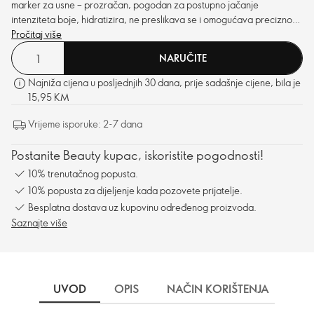
marker za usne – prozračan, pogodan za postupno jačanje
intenziteta boje, hidratizira, ne preslikava se i omogućava precizno
nanošenje. Bez potrebe za popravcima!
Pročitaj više
NARUČITE
Najniža cijena u posljednjih 30 dana, prije sadašnje cijene, bila je
15,95 KM
Vrijeme isporuke: 2-7 dana
Postanite Beauty kupac, iskoristite pogodnosti!
10% trenutačnog popusta.
10% popusta za dijeljenje kada pozovete prijatelje.
Besplatna dostava uz kupovinu određenog proizvoda.
Saznajte više
UVOD
OPIS
NAČIN KORIŠTENJA
SA