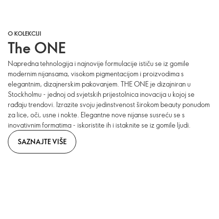
O KOLEKCIJI
The ONE
Napredna tehnologija i najnovije formulacije ističu se iz gomile
modernim nijansama, visokom pigmentacijom i proizvodima s
elegantnim, dizajnerskim pakovanjem. THE ONE je dizajniran u
Stockholmu - jednoj od svjetskih prijestolnica inovacija u kojoj se
rađaju trendovi. Izrazite svoju jedinstvenost širokom beauty ponudom
za lice, oči, usne i nokte. Elegantne nove nijanse susreću se s
inovativnim formatima - iskoristite ih i istaknite se iz gomile ljudi.
SAZNAJTE VIŠE